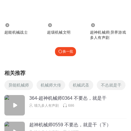
听友497539426
回复 @
Lenalili
:
那叫萌芽
Hi_Maria
17.16万
92.20万
2.19亿
这海蓝星上的命运之子能力感觉还是挺强的啊，就是太早领
超能机械战士
超级机械文明
超神机械师|异界游戏
盒饭了
多人有声剧
回复
2025-08-19
6
换一批
听友542030748
回复 @
Hi_Maria
:
超标不刀了awa
安小新a
相关推荐
萌芽的首领死了，但他还活着
异能机械师
机械师大传
机械武圣
不怂就是干
回复
2025-08-12
6
364-超神机械师0364 不要怂，就是干
对你微笑纯屬礼貌_7j
喵九多人有声剧
686
小混混逮到了黑老大的人和货 还把货抢了人杀了 这是自己把
路走绝了呀
超神机械师0559 不要怂，就是干（下）
回复
2025-05-10
6