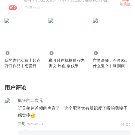
新书《今天毁灭世界了吗？》已上架，硬核科幻！强烈推荐！帮忙点点订阅支持一下！拜托啦！
加关注
28.49万
12.64万
245.83万
11.77万
我的吉他女孩丨起点
税收只在机枪射程内|
亡灵法师，召唤055
万订作品丨恋爱日常
爽文|热血|杀伐果断|
什么鬼？丨脑洞爽文
丨甜蜜温馨丨现代言
重生|vip免费多人有
丨工业种田流丨科技
情丨vip免费丨多人
声剧
入侵异世大陆丨VIP
有声剧
免费丨精品多人有声
用户评论
剧
疯狂的二次元
听见萌芽首领的声音了，这个配音太有辨识度了听的我嗓子
感觉疼
回复
2025-04-24
44