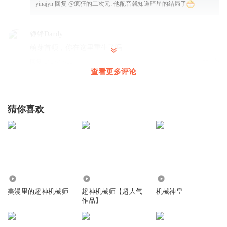
yinajyn
回复 @
疯狂的二次元
:
他配音就知道暗星的结局了
铮铮Dandy
萌芽首领，你在这里重生了吗
回复
2025-05-22
22
查看更多评论
听友465208503
萌芽首领咋成暗星的人了
猜你喜欢
回复
2025-04-12
16
希望每天都开心的
回复 @
听友465208503
:
都是一个人多个兼职，
不然一个龙套一个声音，那得花多少钱？
Lenalili
14.25万
1304.52万
46.27万
美漫里的超神机械师
超神机械师【超人气
机械神皇
萌芽首领摆脱不了反派命运啦哈哈哈哈哈龙芽没了还有暗黑
作品】
回复
2025-08-30
7