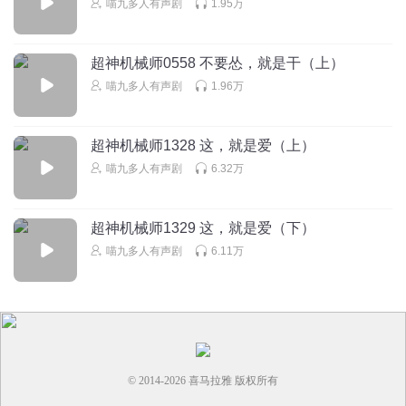
喵九多人有声剧
1.95万
你评论关我拉黑啥事
这银灵还贵族种族呀，连宇宙种族都不是……都不独
超神机械师0558 不要怂，就是干（上）
立在宇宙射线中生存
喵九多人有声剧
1.96万
回复
2025-03-30
0
伴城烟火半城仙
回复 @
你评论关我拉黑啥事
:
没办法跟咱们的大熊
超神机械师1328 这，就是爱（上）
猫一样是宇宙的宠儿活的久就是好
喵九多人有声剧
6.32万
策小舟
超神机械师1329 这，就是爱（下）
这个公鸭嗓怎么又回来了
喵九多人有声剧
6.11万
回复
2025-12-30
4
Ineverlefts
麦尼逊不会也是首领配音吧
回复
2025-10-09
4
© 2014-
2026
喜马拉雅 版权所有