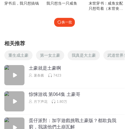
穿书后，我只想搞钱
我只想当一只咸鱼
末世穿书：咸鱼女配
只想苟着（末世丧尸
沙雕搞笑）
换一批
相关推荐
重生成土豪
第一女土豪
我真是大土豪
武道世界当
土豪就是土豪啊
薯条酱
7423
惊悚游戏 第064集 土豪哥
月下声花
1.80万
蛋仔派對：加字遊戲挑戰土豪版？都欺負我
窮，我讓他們土崩瓦解