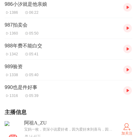
986小汐就是他亲娘
1386
06:22
987拍卖会
1360
05:50
988年费不能白交
1342
05:41
989验资
1338
05:40
990也是件好事
1316
05:39
主播信息
阿祖A_ZU
宝妈一枚，资深小说爱好者，因为爱好来到喜马，因为你的支持走到现在，一颗分享好故事的初心，坚持只有一个人的等待，也要坚持录完整本。此心不变。裙 玖贰柒柒壹零肆陆叁
加关注
14.40万