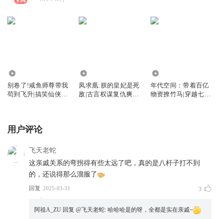
18.85万
1.45万
1017.45万
别卷了!咸鱼师尊带我
凤求凰:朕的皇妃是死
年代空间：带着百亿
苟到飞升|搞笑仙侠|
敌|古言权谋复仇爽
物资撩竹马|穿越七
真人免费
文|真人免费
零|爆笑欢脱甜宠种田
文|真人多人剧
用户评论
飞天老蛇
这亲戚关系的弯拐得有些太远了吧，真的是八杆子打不到
的，还说得那么溜服了
回复
2025-03-31
3
阿祖A_ZU
回复 @
飞天老蛇
:
哈哈哈是的呀，全都是实在亲戚~