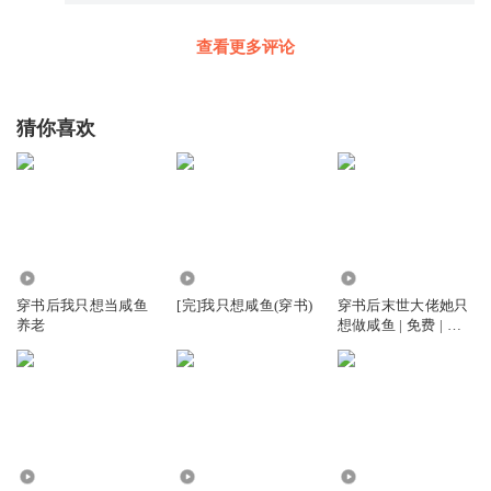
查看更多评论
猜你喜欢
215.32万
70.61万
341
穿书后我只想当咸鱼
[完]我只想咸鱼(穿书)
穿书后末世大佬她只
养老
想做咸鱼 | 免费 | 咸
鱼 | 穿书
8883
2.95万
84.26万