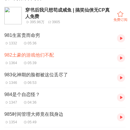
穿书后我只想苟成咸鱼 | 搞笑仙侠无CP真
人免费
免费订阅
395.96万
3905
981生富贵而命穷
1332
05:36
982土豪的游戏他们不配
1364
05:39
983化神期的脸都被这位丢尽了
1346
06:53
984是个自恋怪？
1347
04:36
985时间管理大师竟在我身边
1354
05:49