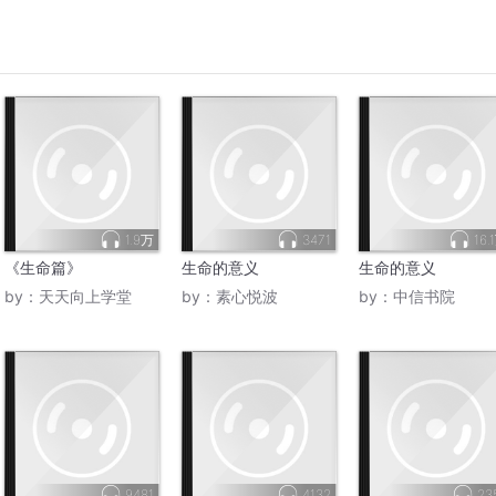
1.9万
3471
16.
《生命篇》
生命的意义
生命的意义
by：
天天向上学堂
by：
素心悦波
by：
中信书院
9481
4132
23