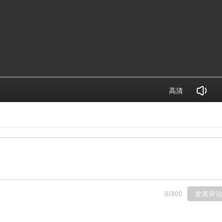
高清
发表评
0
/
300