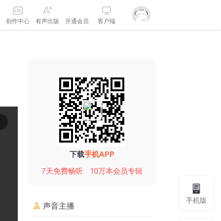
创作中心
有声出版
开通会员
客户端
下载
手机APP
7天免费畅听
10万本会员专辑
手机版
声音主播