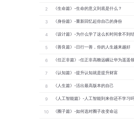
《生命篇》-生命的意义到底是什么？
2
《身份篇》-重新回忆起你自己的身份
3
《设计篇》-为什么学了这么长时间拿不到
4
《善良篇》-日行一善，你的人生越来越好
5
《任正非篇》-任正非高瞻远瞩让华为遥遥领
6
《认知篇》-提升认知就是提升财富
7
《人生篇》-活出最高版本的自己
8
《人工智能篇》-人工智能到来你还不学习
9
《圈子篇》-如何选对圈子改变命运
10