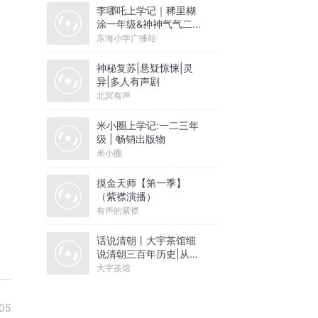
李哪吒上学记｜稀里糊
涂一年级&神神气气二年
级
东海小学广播站
神秘复苏|悬疑惊悚|灵
异|多人有声剧
北冥有声
米小圈上学记:一二三年
级 | 畅销出版物
米小圈
摸金天师【第一季】
（紫襟演播）
有声的紫襟
话说清朝丨大宇茶馆细
说清朝三百年历史|从努
尔哈赤到末代皇帝溥仪|
大宇茶馆
康熙雍正乾隆
05