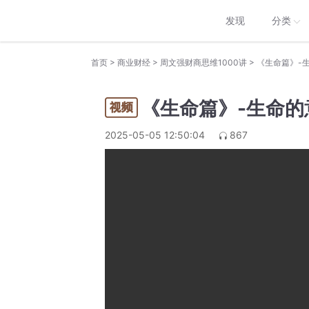
发现
分类
>
>
>
首页
商业财经
周文强财商思维1000讲
《生命篇》-
《生命篇》-生命
2025-05-05 12:50:04
867