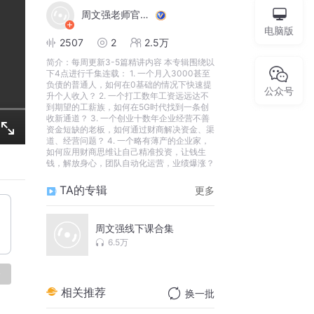
周文强老师官方号
电脑版
2507
2
2.5万
简介：
每周更新3-5篇精讲内容 本专辑围绕以
下4点进行千集连载： 1. 一个月入3000甚至
负债的普通人，如何在0基础的情况下快速提
公众号
升个人收入？ 2. 一个打工数年工资远远达不
到期望的工薪族，如何在5G时代找到一条创
收新通道？ 3. 一个创业十数年企业经营不善
资金短缺的老板，如何通过财商解决资金、渠
道、经营问题？ 4. 一个略有薄产的企业家，
如何应用财商思维让自己精准投资，让钱生
钱，解放身心，团队自动化运营，业绩爆涨？
TA的专辑
更多
周文强线下课合集
6.5万
论
相关推荐
换一批