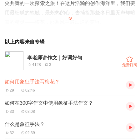
尖共舞的一次探索之旅！在这片浩瀚的创作海洋里，我们要
用最细腻的笔触，最炽热的心，去捕捉那些冬日里无声却喧
嚣的精灵——梅花，那寒风中最灿烂的笑容。
以上内容来自专辑
李老师讲作文｜好词好句
4128
3
免费订阅
如何用象征手法写梅花？
29
02:46
如何在300字作文中使用象征手法作文？
33
03:08
什么是象征手法？
32
02:39