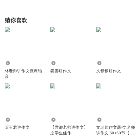
猜你喜欢
5434
474
9.98万
林老师讲作文微课语
姜姜讲作文
文叔叔讲作文
音
5.51万
6719
6016
听王君讲作文
【君卿老师讲作文】
文老师作文课-文老师
之学生佳作
讲作文 60+60节【视
频】