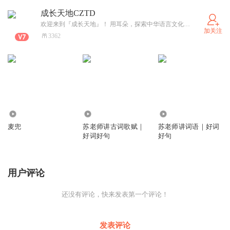
成长天地CZTD
欢迎来到『成长天地』！ 用耳朵，探索中华语言文化的无穷魅力。 这里有有趣的汉字故事、精炼的好词好句、智慧的歇后语，还有助力你备战竞赛比赛大赛的实用干货！ 让碎片时间成为你的成长加速器，每天收获一点新知识。 订阅我，点亮你的学习之路！ #汉字故事 #好词好句 #歇后语 #语文学习 #竞赛备考 #文化 #教育 #听书 #知识积累 #写作素材
加关注
3362
42.15万
5521
5637
麦兜
苏老师讲古词歌赋｜
苏老师讲词语｜好词
好词好句
好句
用户评论
还没有评论，快来发表第一个评论！
发表评论