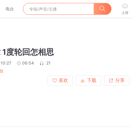
电台
上传
章 1度轮回怎相思
:10:27
06:54
21
劫
喜欢
下载
分享