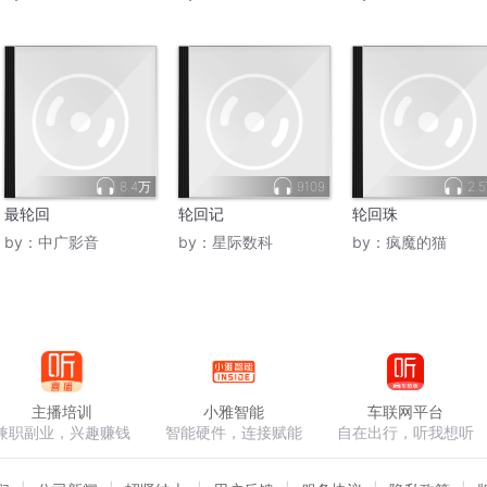
8.4万
9109
2.
最轮回
轮回记
轮回珠
by：
中广影音
by：
星际数科
by：
疯魔的猫
主播培训
小雅智能
车联网平台
兼职副业，兴趣赚钱
智能硬件，连接赋能
自在出行，听我想听