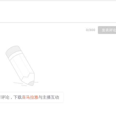
发表评
0
/
300
有评论，下载
喜马拉雅
与主播互动