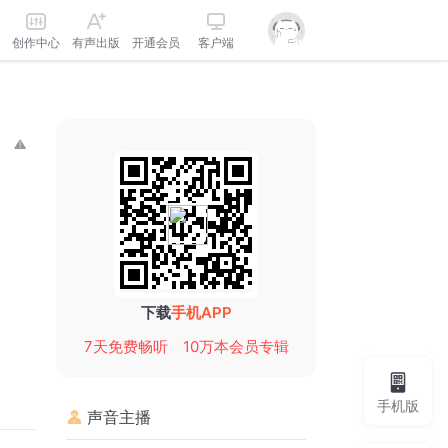
创作中心
有声出版
开通会员
客户端
下载
手机APP
7天免费畅听
10万本会员专辑
手机版
声音主播