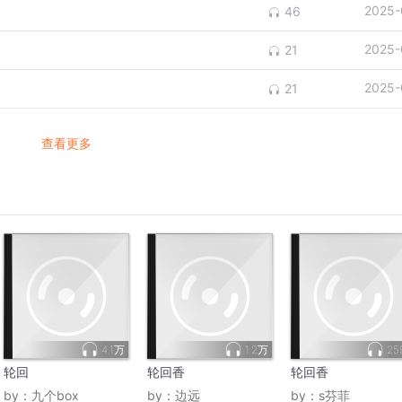
2025-
46
2025-
21
2025-
21
查看更多
4.1万
1.2万
25
轮回
轮回香
轮回香
by：
九个box
by：
边远
by：
s芬菲