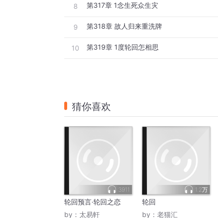
第317章 1念生死众生灾
8
第318章 故人归来重洗牌
9
第319章 1度轮回怎相思
10
猜你喜欢
3911
1.2万
轮回预言·轮回之恋
轮回
by：
太易軒
by：
老猫汇