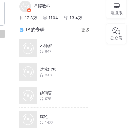
星际数科
电脑版
12.8万
1104
13.4万
TA的专辑
更多
论
公众号
术师游
847
洪荒纪实
343
砂间语
575
谋逆
1477