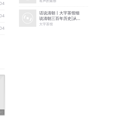
有声的紫襟
04
话说清朝丨大宇茶馆细
04
说清朝三百年历史|从努
尔哈赤到末代皇帝溥仪|
大宇茶馆
04
康熙雍正乾隆
90