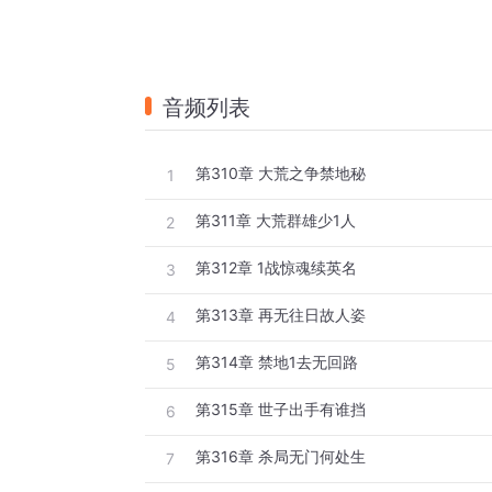
音频列表
第310章 大荒之争禁地秘
1
第311章 大荒群雄少1人
2
第312章 1战惊魂续英名
3
第313章 再无往日故人姿
4
第314章 禁地1去无回路
5
第315章 世子出手有谁挡
6
第316章 杀局无门何处生
7