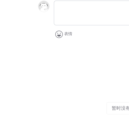
表情
暂时没