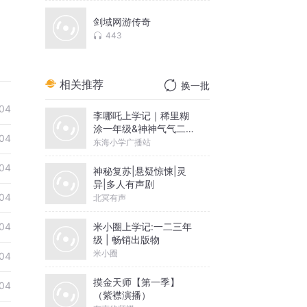
剑域网游传奇
443
相关推荐
换一批
04
李哪吒上学记｜稀里糊
涂一年级&神神气气二年
04
级
东海小学广播站
04
神秘复苏|悬疑惊悚|灵
异|多人有声剧
04
北冥有声
米小圈上学记:一二三年
04
级 | 畅销出版物
米小圈
04
摸金天师【第一季】
04
（紫襟演播）