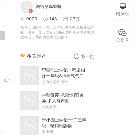
网络菜鸟蝈蝈
电脑版
9000
143
2.7万
简介：
因版权问题，官方已将所有音频资源屏
蔽，没有下架，之前订阅或收听音频仍然可继
论
续收听，我努力会再回来的！
公众号
相关推荐
换一批
李哪吒上学记｜稀里糊
涂一年级&神神气气二年
1
级
东海小学广播站
神秘复苏|悬疑惊悚|灵
异|多人有声剧
北冥有声
米小圈上学记:一二三年
级 | 畅销出版物
米小圈