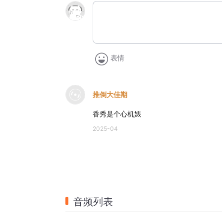
表情
推倒大佳期
香秀是个心机婊
2025-04
音频列表