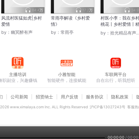
84.4万
17.2万
34.
风流村医猛如虎|乡村
常雨亭解读《乡村爱
村医小李：我在乡
爱情
情》
桃花丨乡村爱情丨
免费
by：
幽冥醉有声
by：
常雨亭
by：
拾光精品有声工作室
主播培训
小雅智能
车联网平台
兼职副业，兴趣赚钱
智能硬件，连接赋能
自在出行，听我想听
们
公司新闻
招贤纳士
用户反馈
服务协议
隐私政策
2026
www.ximalaya.com lnc. ALL Rights Reserved
沪ICP备13027243号
客服热线
00:00:00
/
00:00