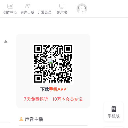
创作中心
有声出版
开通会员
客户端
下载
手机APP
7天免费畅听
10万本会员专辑
手机版
声音主播