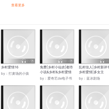
查看更多
7.7万
181.4万
3
乡村爱情16
免费|乡村小仙农|都市
乱村佳人|乡村新评书
小说&乡村&乡村爱情
乡村爱情|多女主
by：
打麦场的小孩
by：
爱奇艺de电子书
by：
蓝冰剧场