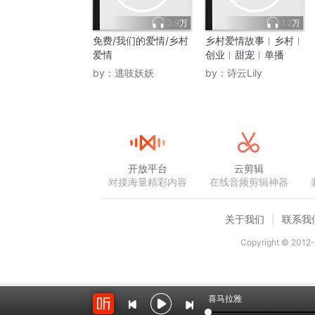
3.9万
1.2万
免费/我们的爱情/乡村
乡村爱情故事︳乡村︳
爱情
创业︳甜宠︳单播
by：
逃吱妖妖
by：
诗云Lily
开放平台
云剪辑
对接海量精彩内容
在线音频剪辑神器
关于我们
联系我
Copyright © 2012-
喜马拉雅