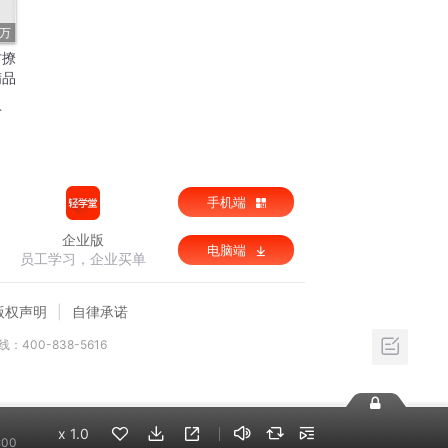
9万
村撩
精品
手机端
企业版
电脑端
员工学习，企业买单
版权声明
自律承诺
：400-838-5616
x
1.0
:00