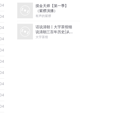
04
摸金天师【第一季】
（紫襟演播）
有声的紫襟
04
话说清朝丨大宇茶馆细
04
说清朝三百年历史|从努
尔哈赤到末代皇帝溥仪|
大宇茶馆
04
康熙雍正乾隆
04
04
04
04
04
04