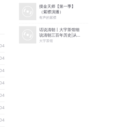
摸金天师【第一季】
（紫襟演播）
有声的紫襟
话说清朝丨大宇茶馆细
说清朝三百年历史|从努
尔哈赤到末代皇帝溥仪|
大宇茶馆
04
康熙雍正乾隆
04
04
04
04
04
04