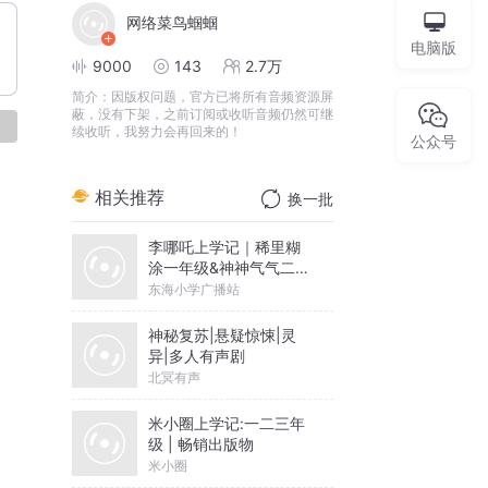
网络菜鸟蝈蝈
电脑版
9000
143
2.7万
简介：
因版权问题，官方已将所有音频资源屏
蔽，没有下架，之前订阅或收听音频仍然可继
论
续收听，我努力会再回来的！
公众号
相关推荐
换一批
李哪吒上学记｜稀里糊
涂一年级&神神气气二年
级
东海小学广播站
神秘复苏|悬疑惊悚|灵
异|多人有声剧
北冥有声
米小圈上学记:一二三年
级 | 畅销出版物
米小圈