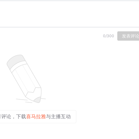
发表评
0
/
300
有评论，下载
喜马拉雅
与主播互动