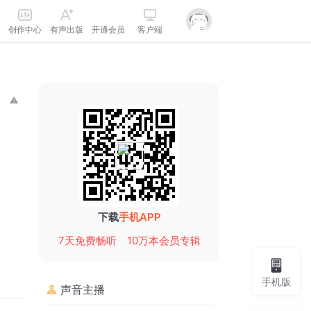
创作中心
有声出版
开通会员
客户端
下载
手机APP
7天免费畅听
10万本会员专辑
手机版
声音主播