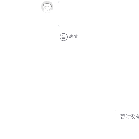
表情
暂时没