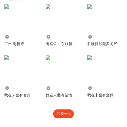
670
13.73万
52
广州-海幢寺
鬼宿舍：东11幢
胜幢臂印陀罗尼经
1.53万
2711
58.14万
我在末世有套房
我在末世有基地
我在末世有空间
换一批