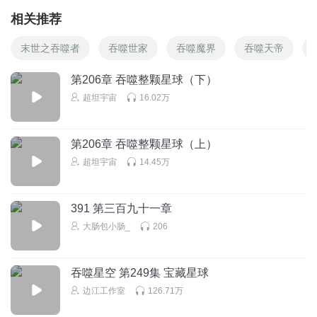
相关推荐
末世之吞噬者
吞噬世家
吞噬魔界
吞噬天帝
第206章 吞噬整颗星球（下）
超坦宇宙
16.02万
第206章 吞噬整颗星球（上）
超坦宇宙
14.45万
391 第三百九十一章
大肠包小肠_
206
吞噬星空 第249集 宝藏星球
边江工作室
126.71万