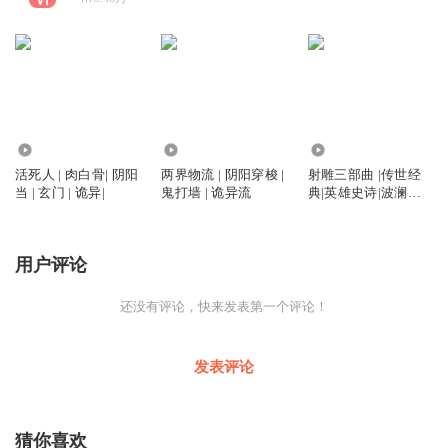
10.67万
10.07万
271.75万
活死人 | 肉白骨| 阴阳
两界物流 | 阴阳穿梭 |
射雕三部曲 |传世经
当 | 玄门 | 诡异|
鬼打墙 | 诡异流
典|英雄史诗|波澜壮
阔|
用户评论
还没有评论，快来发表第一个评论！
发表评论
猜你喜欢