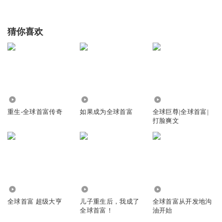
猜你喜欢
30.91万
7.04万
9.17万
重生-全球首富传奇
如果成为全球首富
全球巨尊|全球首富|
打脸爽文
91.17万
368.05万
5.30万
全球首富 超级大亨
儿子重生后，我成了
全球首富从开发地沟
全球首富！
油开始