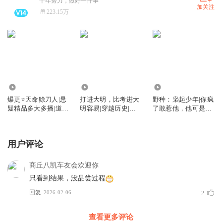
十年努力，做好一件事
加关注
223.15万
10.41万
35.61万
27.92万
爆更⭐天命赊刀人|悬
打进大明，比考进大
野种：枭起少年|你疯
疑精品多大多播|道士
明容易|穿越历史|权
了敢惹他，他可是黑
不好惹后传
谋|爽文
二代
用户评论
商丘八凯车友会欢迎你
只看到结果，没品尝过程
回复
2026-02-06
2
查看更多评论