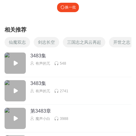
换一批
相关推荐
仙魔双志
剑志长空
三国志之风云再起
开世之志
3483集
有声的兀
548
3483集
有声的兀
2741
第3483章
魔声小白
3988