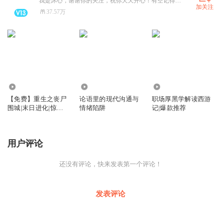
我是沐心，谢谢你的关注，祝你天天开心！有空记得来听我的书！
加关注
37.57万
11.95万
8618
7.60万
【免费】重生之丧尸
论语里的现代沟通与
职场厚黑学解读西游
围城|末日进化|惊险
情绪陷阱
记|爆款推荐
恐怖|末世求生
用户评论
还没有评论，快来发表第一个评论！
发表评论