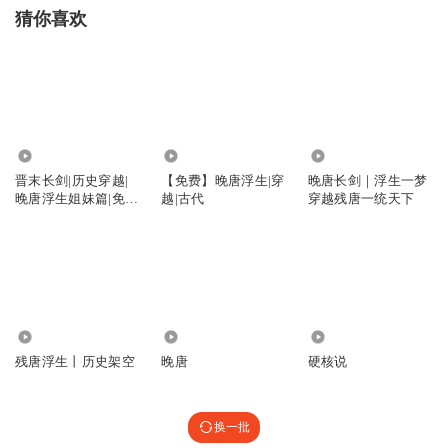
猜你喜欢
1.42万
6.19万
23.92万
晋末长剑|历史穿越|
【免费】晚唐浮生|穿
晚唐长剑｜浮生一梦
晚唐浮生姐妹篇|免费
越|古代
穿越残唐一统天下
精品
2.66万
66.00万
1.03亿
残唐浮生丨历史架空
晚唐
硬核说
换一批