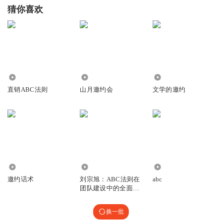
猜你喜欢
3.57万
2828
5661
直销ABC法则
山月邀约会
文学的邀约
4.19万
1208
6095
邀约话术
刘宗旭：ABC法则在
abc
团队建设中的全面运
用
换一批