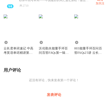
秒杀中高考单词——中国最好的词汇速记课程！微信公众号：YSYSPM
加关注
2719
3187
1738
922
云长君单词速记 中高
沃伦勒夫能量手环百
003能量手环百问百
考英语单词精讲第01
问百答FAQs第一辑40
答FAQs25讲 云长君
辑
讲全集
甄选
用户评论
还没有评论，快来发表第一个评论！
发表评论