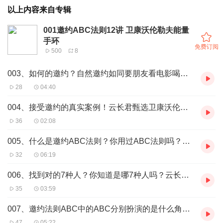
以上内容来自专辑
001邀约ABC法则12讲 卫康沃伦勒夫能量
手环
免费订阅
500
8
003、如何的邀约？自然邀约如同要朋友看电影喝咖啡一样。真诚相待，轻松自然
28
04:40
004、接受邀约的真实案例！云长君甄选卫康沃伦勒夫
36
02:08
005、什么是邀约ABC法则？你用过ABC法则吗？云长君甄选
32
06:19
006、找到对的7种人？你知道是哪7种人吗？云长君甄选
35
03:59
007、邀约法则ABC中的ABC分别扮演的是什么角色？每个角色应该做些什么？
47
05:22