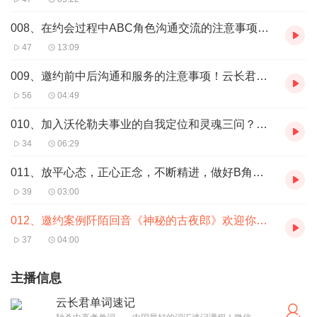
008、在约会过程中ABC角色沟通交流的注意事项和防雷指南！云长君甄选
47
13:09
009、邀约前中后沟通和服务的注意事项！云长君甄选卫康沃伦勒夫
56
04:49
010、加入沃伦勒夫事业的自我定位和灵魂三问？云长君甄选
34
06:29
011、放平心态，正心正念，不断精进，做好B角色！云长君甄选卫康沃伦勒夫
39
03:00
012、邀约案例阡陌回音《神秘的古夜郎》欢迎你到石阡来！云长君甄选卫康沃伦勒夫
37
04:00
主播信息
云长君单词速记