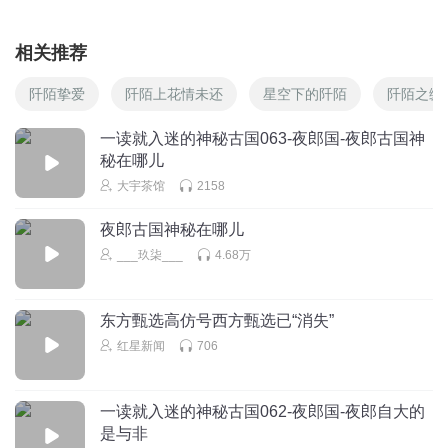
相关推荐
阡陌挚爱
阡陌上花情未还
星空下的阡陌
阡陌之缘
一读就入迷的神秘古国063-夜郎国-夜郎古国神
秘在哪儿
大宇茶馆
2158
夜郎古国神秘在哪儿
___玖柒___
4.68万
东方甄选高仿号西方甄选已“消失”
红星新闻
706
一读就入迷的神秘古国062-夜郎国-夜郎自大的
是与非