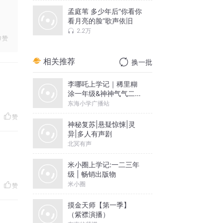
孟庭苇 多少年后“你看你
看月亮的脸”歌声依旧
2.2万
赞
相关推荐
换一批
李哪吒上学记｜稀里糊
涂一年级&神神气气二年
级
东海小学广播站
赞
神秘复苏|悬疑惊悚|灵
异|多人有声剧
北冥有声
米小圈上学记:一二三年
级 | 畅销出版物
米小圈
赞
摸金天师【第一季】
（紫襟演播）