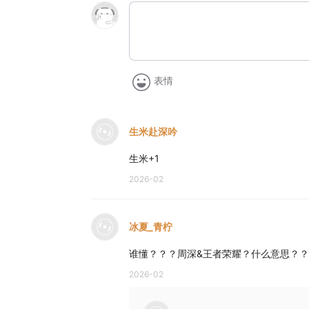
表情
生米赴深吟
生米+1
2026-02
冰夏_青柠
谁懂？？？周深&王者荣耀？什么意思？
2026-02