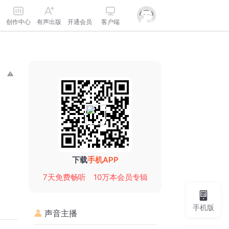
创作中心
有声出版
开通会员
客户端
下载
手机APP
7天免费畅听
10万本会员专辑
手机版
声音主播