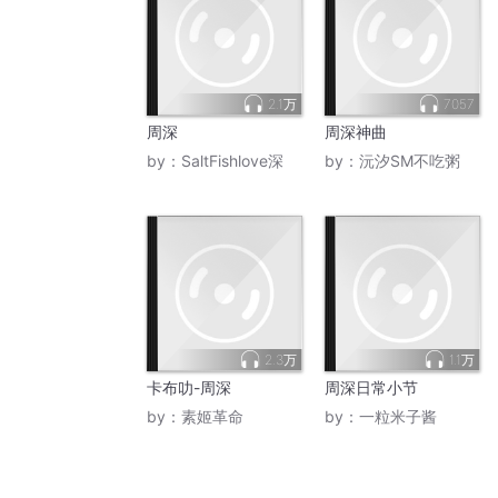
2.1万
7057
周深
周深神曲
by：
SaltFishlove深
by：
沅汐SM不吃粥
2.3万
1.1万
卡布叻-周深
周深日常小节
by：
素姬革命
by：
一粒米子酱