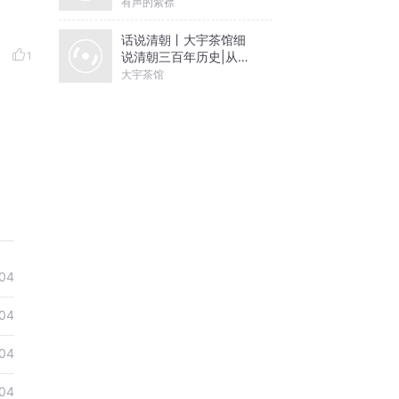
有声的紫襟
话说清朝丨大宇茶馆细
说清朝三百年历史|从努
1
尔哈赤到末代皇帝溥仪|
大宇茶馆
康熙雍正乾隆
04
04
04
04