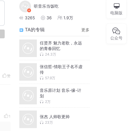
听音乐当饭吃
电脑版
3265
36
1.9万
TA的专辑
更多
论
公众号
任贤齐 魅力老歌，永远
的青春回忆
24.3万
张信哲-情歌王子名不虚
传
赞
57.9万
音乐原计划 音乐-缘-计
划
2万
1
张杰 人帅歌更帅
23万