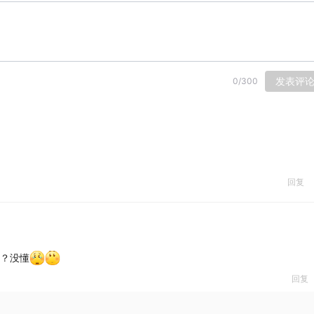
发表评
0
/
300
回复
？？没懂
回复