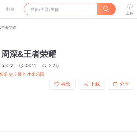
电台
上传
深&王者荣耀
- 周深&王者荣耀
:55:22
03:41
2.2万
音乐 史上最全 生米乐园
喜欢
下载
分享