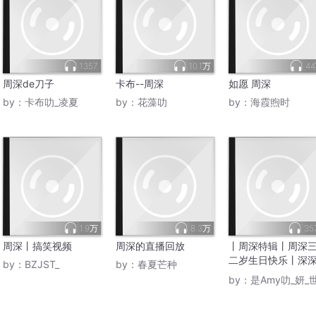
1357
10.1万
4
周深de刀子
卡布--周深
如愿 周深
by：
卡布叻_凌夏
by：
花藻叻
by：
海霞煦时
1.9万
8.3万
35
周深丨搞笑视频
周深的直播回放
丨周深特辑丨周深
二岁生日快乐丨深
by：
BZJST_
by：
春夏芒种
油丨
by：
是Amy叻_妍_世界好大