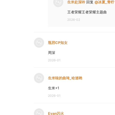
生米赴深吟
回复
@
冰夏_青柠
王者荣耀王者荣耀主题曲
2026-02
瓶邪CP知女
周深
2026-01
生米味的曲琦_哈迷哟
生米+1
2026-01
Evan闪火