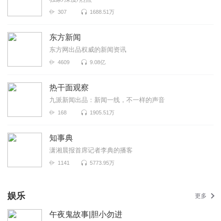
307
1688.51万
东方新闻
东方网出品权威的新闻资讯
4609
9.08亿
热干面观察
九派新闻出品：新闻一线，不一样的声音
168
1905.51万
知事典
潇湘晨报首席记者李典的播客
1141
5773.95万
娱乐
更多
午夜鬼故事|胆小勿进