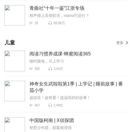
青曲社“十年一鉴”江浙专场
相声撞上吴侬软语，niania可还行？
18
89.96万
儿童
更多
阅读习惯养成课·蜂蜜阅读365
随时随地，马上学习
365
2.04万
神奇女生武啦啦第1季 | 上学记 | 睡前故事 | 番
茄小学
超搞笑！超有爱！超温情的好故事！
457
1.49亿
中国版柯南 | X侦探团
智慧少年团，探案推理强