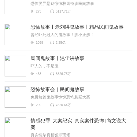
恐怖灵异悬疑惊悚校园怪谈民间故事
273
5117.71万
恐怖故事丨老刘讲鬼故事丨精品民间鬼故事
曾经吓死过人的鬼故事！胆小止步！
1099
2.35亿
民间鬼故事丨浥尘讲故事
吓人的，不是鬼
433
8826.75万
恐怖故事会｜民间鬼故事
免费短篇鬼故事惊悚恐怖悬疑大案
299
7820.64万
情感犯罪 |大案纪实 |真实案件恐怖 |尚文说大
案
真实情杀真相犯罪现场