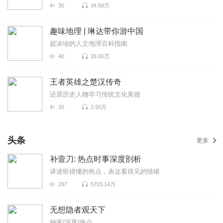
30
34.50万
趣味地理 | 琳达带你游中国
超浓缩的人文地理百科指南
40
26.65万
王者英雄之楚汉传奇
还原历史人物学习传统文化美德
30
2.50万
头条
更多
补壹刀: 热点时事深度剖析
讲述听得懂的热点，表达看得见的情绪
297
5703.14万
无想隐者观天下
独家/深度/热点