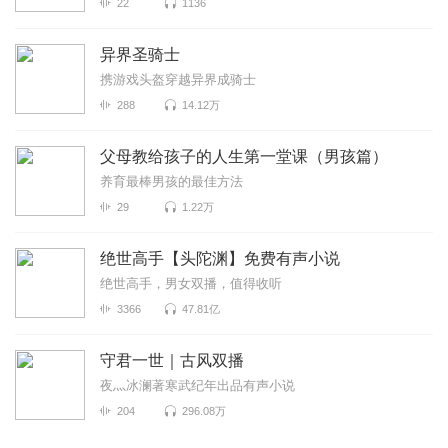
22
1136
异界圣骑士
携游戏头盔穿越异界成骑士
288
14.12万
父母教给孩子的人生第一堂课（男孩篇）
养育最棒男孩的最佳方法
29
1.22万
绝世高手【头陀渊】免费有声小说
绝世高手，男女双播，值得收听
3366
47.81亿
守君一世｜古风双播
夜灬冰澜著寒武纪年出品有声小说
204
296.08万