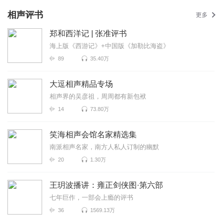
相声评书
更多
郑和西洋记 | 张准评书
海上版《西游记》+中国版《加勒比海盗》
89
35.40万
大逗相声精品专场
相声界的吴彦祖，周周都有新包袱
14
73.80万
笑海相声会馆名家精选集
南派相声名家，南方人私人订制的幽默
20
1.30万
王玥波播讲：雍正剑侠图·第六部
七年巨作，一部会上瘾的评书
36
1569.13万