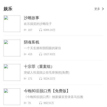
娱乐
更多
沙雕故事
欢乐搞笑的沙雕段子
167
6084.16万
阴魂客栈
一个天生拥有阴阳眼的家伙
415
1927.83万
十宗罪（重案组）
突破人性底线让你毛骨悚然(免费)
171
9224.22万
今晚80后脱口秀【免费版】
《今晚80后脱口秀》独家爆笑登录喜马拉雅
76
960.51万