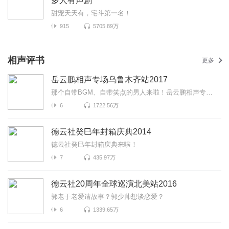
多人有声剧
甜宠天天有，宅斗第一名！
915
5705.89万
相声评书
更多
岳云鹏相声专场乌鲁木齐站2017
那个自带BGM、自带笑点的男人来啦！岳云鹏相声专场乌鲁木齐站2017爆笑来袭！更有《下象棋》《对春联》《...
6
1722.56万
德云社癸巳年封箱庆典2014
德云社癸巳年封箱庆典来啦！
7
435.97万
德云社20周年全球巡演北美站2016
郭老于老爱请故事？郭少帅想谈恋爱？
6
1339.65万