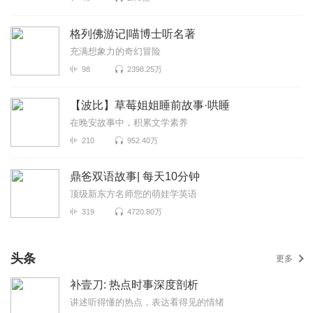
格列佛游记|喵博士听名著
充满想象力的奇幻冒险
98
2398.25万
【波比】草莓姐姐睡前故事·哄睡
在晚安故事中，积累文学素养
210
952.40万
鼎爸双语故事| 每天10分钟
顶级新东方名师您的萌娃学英语
319
4720.80万
头条
更多
补壹刀: 热点时事深度剖析
讲述听得懂的热点，表达看得见的情绪