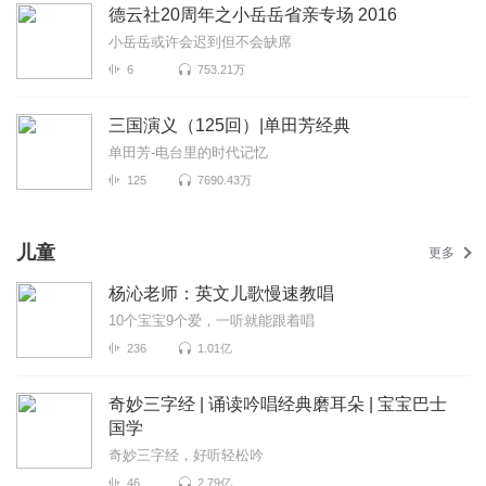
德云社20周年之小岳岳省亲专场 2016
小岳岳或许会迟到但不会缺席
6
753.21万
三国演义（125回）|单田芳经典
单田芳-电台里的时代记忆
125
7690.43万
儿童
更多
杨沁老师：英文儿歌慢速教唱
10个宝宝9个爱，一听就能跟着唱
236
1.01亿
奇妙三字经 | 诵读吟唱经典磨耳朵 | 宝宝巴士
国学
奇妙三字经，好听轻松吟
46
2.79亿