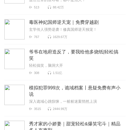
513
88.42万
毒医神妃国师逆天宠｜免费穿越剧
玄学传人强势逆袭！修真国师逆天独宠！
767
1629.67万
爷爷在地府造反了，要我给他多烧纸|轻松搞
笑
轻松搞笑，脑洞大开
308
1.51亿
模拟犯罪999次，诡域档案丨悬疑免费有声小
说
深入诡域心跳惊悚，一桩桩迷案悄然上演
3515
2444.99万
秀才家的小娇妻｜甜宠轻松&爆笑宅斗｜精品