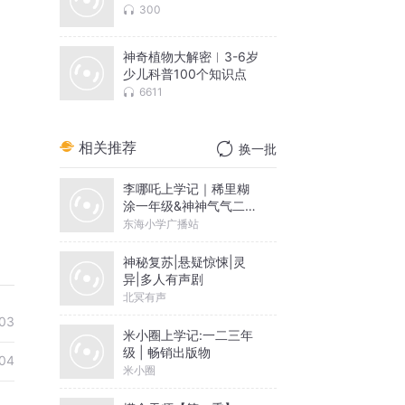
300
神奇植物大解密︱3-6岁
少儿科普100个知识点
6611
相关推荐
换一批
李哪吒上学记｜稀里糊
涂一年级&神神气气二年
级
东海小学广播站
神秘复苏|悬疑惊悚|灵
异|多人有声剧
北冥有声
03
米小圈上学记:一二三年
级 | 畅销出版物
04
米小圈