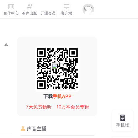
创作中心
有声出版
开通会员
客户端
下载
手机APP
7天免费畅听
10万本会员专辑
手机版
声音主播