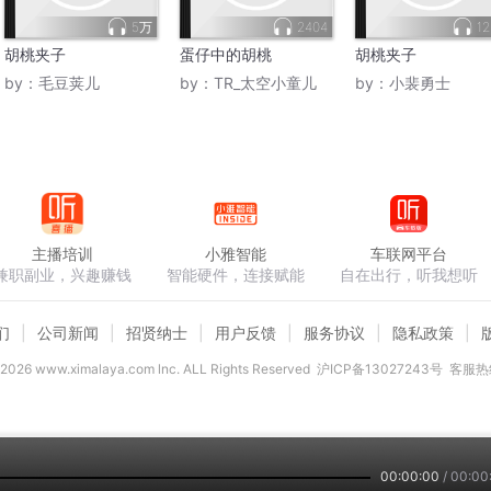
5万
2404
12
胡桃夹子
蛋仔中的胡桃
胡桃夹子
by：
毛豆荚儿
by：
TR_太空小童儿
by：
小裴勇士
主播培训
小雅智能
车联网平台
兼职副业，兴趣赚钱
智能硬件，连接赋能
自在出行，听我想听
们
公司新闻
招贤纳士
用户反馈
服务协议
隐私政策
2026
www.ximalaya.com lnc. ALL Rights Reserved
沪ICP备13027243号
客服热线
00:00:00
/
00:00