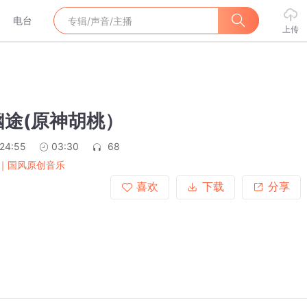
电台
上传
）
幽途(原神胡桃）
:24:55
03:30
68
｜国风原创音乐
喜欢
下载
分享