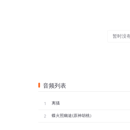
暂时没
音频列表
离骚
1
蝶火照幽途(原神胡桃）
2