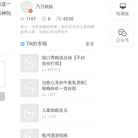
桃这一
乃万姐姐
原神玩
电脑版
1147
9
4026
简介：
优秀音频创作者，陪伴系专业儿童哄睡
故事主播，启迪心灵滋养生长
公众号
TA的专辑
更多
脱口秀精选合辑【不好
笑你打我】
927.4万
治愈心灵的午夜私房歌|
每晚聆听一首好歌
1.8万
论
儿童助眠音乐
7.4万
银河漫游指南