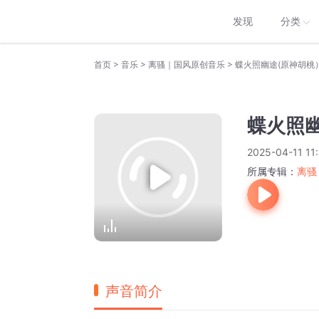
发现
分类
>
>
>
首页
音乐
离骚｜国风原创音乐
蝶火照幽途(原神胡桃
蝶火照
2025-04-11 11
所属专辑：
离骚
声音简介