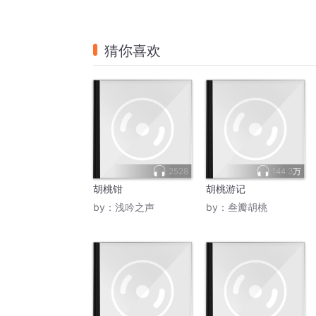
猜你喜欢
2528
144.3万
胡桃钳
胡桃游记
by：
浅吟之声
by：
叁瓣胡桃