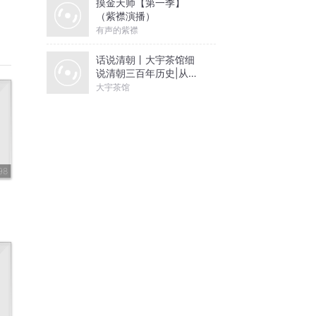
摸金天师【第一季】
（紫襟演播）
有声的紫襟
话说清朝丨大宇茶馆细
说清朝三百年历史|从努
尔哈赤到末代皇帝溥仪|
大宇茶馆
康熙雍正乾隆
98