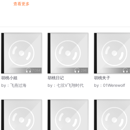
查看更多
7084
296
胡桃小姐
胡桃日记
胡桃夹子
by：
飞燕过海
by：
七弦V飞翔时代
by：
01Werewolf