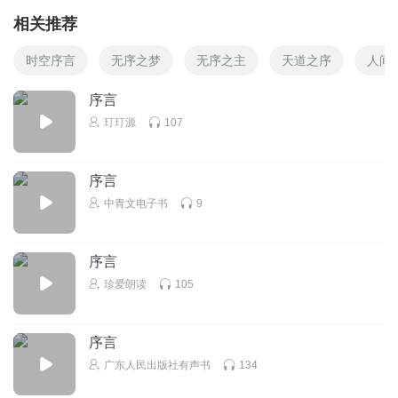
相关推荐
时空序言
无序之梦
无序之主
天道之序
人间
序言
玎玎源
107
序言
中青文电子书
9
序言
珍爱朗读
105
序言
广东人民出版社有声书
134