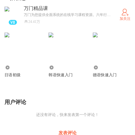
万门精品课
万门为您提供全面系统的在线学习课程资源。六年行业积累，千余门原创课程，内容覆盖职场、语言、大学、中学以及小学，满足不同用户的学习需求，为学习者带来持续而美好的改变。好好学习，天天万门。
加关注
24.41万
163.77万
59.22万
35.43万
日语初级
韩语快速入门
德语快速入门
用户评论
还没有评论，快来发表第一个评论！
发表评论