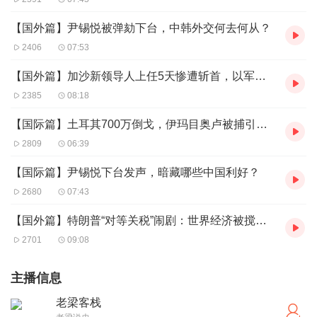
【国外篇】尹锡悦被弹劾下台，中韩外交何去何从？
2406
07:53
【国外篇】加沙新领导人上任5天惨遭斩首，以军空袭医院引发全球公愤
2385
08:18
【国际篇】土耳其700万倒戈，伊玛目奥卢被捕引发全国抗议浪潮
2809
06:39
【国际篇】尹锡悦下台发声，暗藏哪些中国利好？
2680
07:43
【国外篇】特朗普“对等关税”闹剧：世界经济被搅得有多 “疯”？
2701
09:08
主播信息
老梁客栈