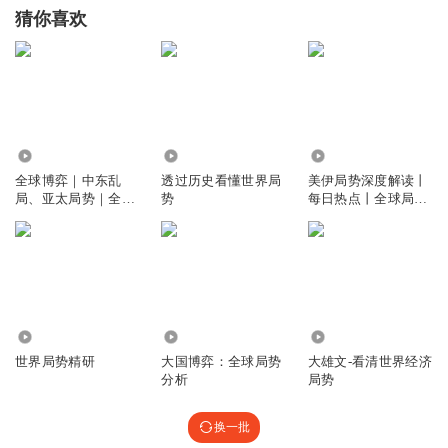
猜你喜欢
2.46万
1.37万
13.03万
全球博弈｜中东乱
透过历史看懂世界局
美伊局势深度解读丨
局、亚太局势｜全球
势
每日热点丨全球局势
局势解读
解读
9.86万
2.96万
6.88万
世界局势精研
大国博弈：全球局势
大雄文-看清世界经济
分析
局势
换一批