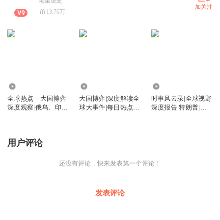
老梁说史
加关注
13.76万
35.03万
23.88万
10.62万
全球热点—大国博弈|
大国博弈|深度解读全
时事风云录|全球视野
深度观察|俄乌、印
球大事件|每日热点|
深度报告|特朗普|朝
巴、特朗普
军事分析
鲜听风的蚕
用户评论
还没有评论，快来发表第一个评论！
发表评论