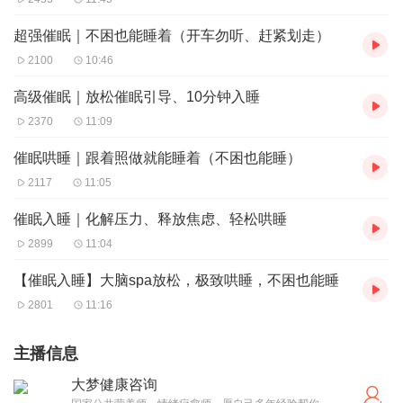
超强催眠｜不困也能睡着（开车勿听、赶紧划走）
2100
10:46
高级催眠｜放松催眠引导、10分钟入睡
2370
11:09
催眠哄睡｜跟着照做就能睡着（不困也能睡）
2117
11:05
催眠入睡｜化解压力、释放焦虑、轻松哄睡
2899
11:04
【催眠入睡】大脑spa放松，极致哄睡，不困也能睡
2801
11:16
主播信息
大梦健康咨询