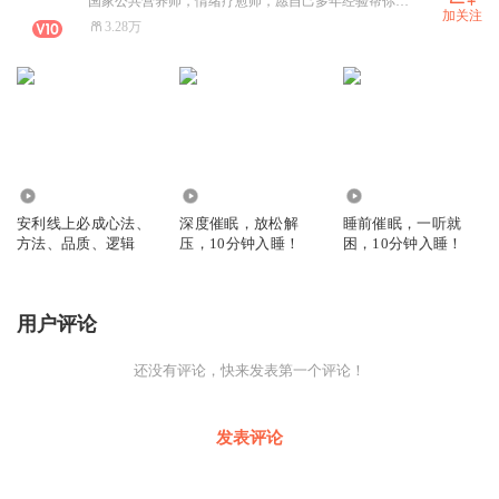
国家公共营养师，情绪疗愈师，愿自己多年经验帮你摆脱失眠。薇 V：7 3 5 9 8 5 1 7 6
加关注
3.28万
1558
129.79万
139.00万
安利线上必成心法、
深度催眠，放松解
睡前催眠，一听就
方法、品质、逻辑
压，10分钟入睡！
困，10分钟入睡！
用户评论
还没有评论，快来发表第一个评论！
发表评论