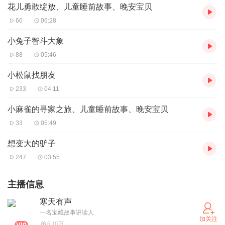
花儿勇敢绽放、儿童睡前故事、晚安宝贝
66
06:28
小兔子智斗大象
88
05:46
小松鼠找朋友
233
04:11
小麻雀的寻家之旅、儿童睡前故事、晚安宝贝
33
05:49
想变大的驴子
247
03:55
主播信息
寒天有声
一名宝藏故事讲读人
加关注
6.10万