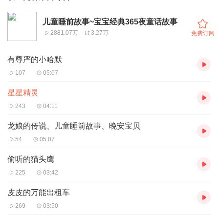
儿童睡前故事~宝宝经典365夜童话故事
2881.07万
3.27万
免费订阅
有尊严的小哈默
107
05:07
星星精灵
243
04:11
龙娘的传说、儿童睡前故事、晚安宝贝
54
05:07
偷听的猫头鹰
225
03:42
皮皮的万能出租车
269
03:50