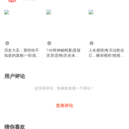
21.59万
40.51万
147.26万
历史大瓜：那些你不
749局神秘档案|悬疑
人生感悟|每天治愈自
知道的真相|一听就上
灵异|恐怖|历史未解
己，睡前夜听|情感电
瘾的野史秘闻
之谜
台心灵鸡汤
用户评论
还没有评论，快来发表第一个评论！
发表评论
猜你喜欢