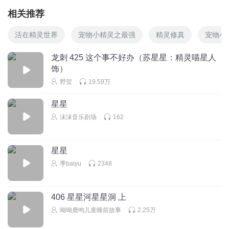
相关推荐
活在精灵世界
宠物小精灵之最强
精灵修真
宠物小
龙刺 425 这个事不好办（苏星星：精灵喵星人
饰）
野贺
19.59万
星星
沫沫音乐剧场
162
星星
季baiyu
2348
406 星星河星星洞 上
呦呦鹿鸣儿童睡前故事
2.25万