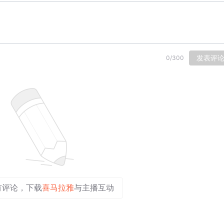
发表评
0
/
300
有评论，下载
喜马拉雅
与主播互动