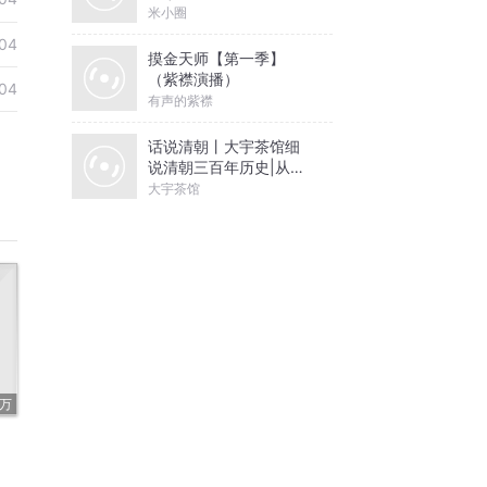
米小圈
04
摸金天师【第一季】
（紫襟演播）
04
有声的紫襟
话说清朝丨大宇茶馆细
说清朝三百年历史|从努
尔哈赤到末代皇帝溥仪|
大宇茶馆
康熙雍正乾隆
2万