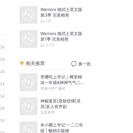
Warriors 猫武士英文版
第3季 完美精剪
1万
Warriors 猫武士英文版
第1季 完美精剪
2.7万
04
04
相关推荐
换一批
04
李哪吒上学记｜稀里糊
涂一年级&神神气气二年
04
级
东海小学广播站
04
神秘复苏|悬疑惊悚|灵
异|多人有声剧
04
北冥有声
04
米小圈上学记:一二三年
级 | 畅销出版物
04