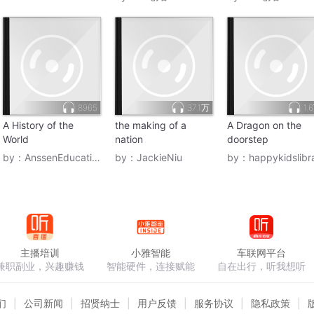
8965
37.1万
1.
A History of the
the making of a
A Dragon on the
World
nation
doorstep
by：
AnssenEducation
by：
JackieNiu
by：
happykidslibrar
主播培训
小雅智能
车联网平台
兼职副业，兴趣赚钱
智能硬件，连接赋能
自在出行，听我想听
们
公司新闻
招贤纳士
用户反馈
服务协议
隐私政策