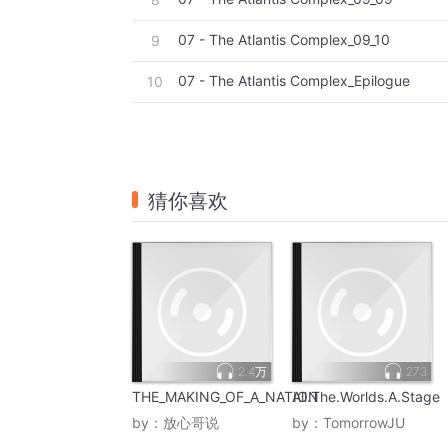
07 - The Atlantis Complex_09_10
9
07 - The Atlantis Complex_Epilogue
10
猜你喜欢
2.4万
273
THE_MAKING_OF_A_NATION
All.The.Worlds.A.Stage
by：
放心哥说
by：
TomorrowJU