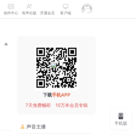
创作中心
有声出版
开通会员
客户端
下载
手机APP
7天免费畅听
10万本会员专辑
手机版
声音主播