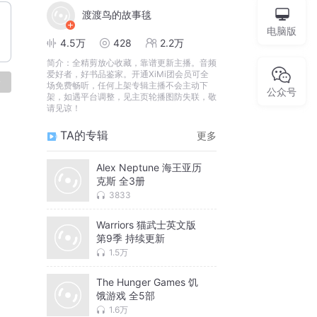
渡渡鸟的故事毯
电脑版
4.5万
428
2.2万
简介：
全精剪放心收藏，靠谱更新主播。音频
爱好者，好书品鉴家。开通XiMi团会员可全
论
场免费畅听，任何上架专辑主播不会主动下
公众号
架，如遇平台调整，见主页轮播图防失联，敬
请见谅！
TA的专辑
更多
Alex Neptune 海王亚历
克斯 全3册
3833
Warriors 猫武士英文版
第9季 持续更新
1.5万
The Hunger Games 饥
饿游戏 全5部
1.6万