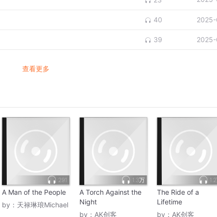
2025-
40
2025-
39
查看更多
291
1.3万
1.
A Man of the People
A Torch Against the
The Ride of a
Night
Lifetime
by：
天禄琳琅Michael
by：
AK创客
by：
AK创客