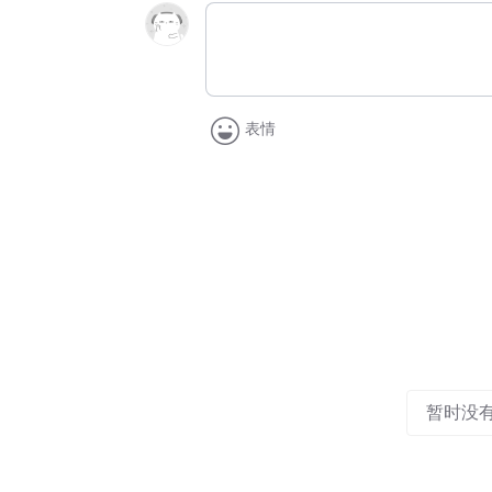
表情
暂时没