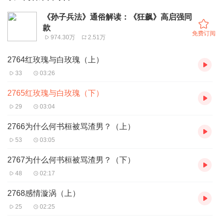
《孙子兵法》通俗解读：《狂飙》高启强同
款
免费订阅
974.30万
2.51万
2764红玫瑰与白玫瑰（上）
33
03:26
2765红玫瑰与白玫瑰（下）
29
03:04
2766为什么何书桓被骂渣男？（上）
53
03:05
2767为什么何书桓被骂渣男？（下）
48
02:17
2768感情漩涡（上）
25
02:25