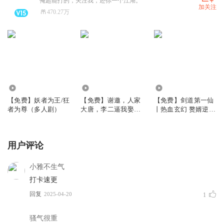
俺超能打的，关注我，还你一个江湖。
加关注
470.27万
1.55万
4.14万
13.12万
【免费】妖者为王/狂
【免费】谢邀，人家
【免费】剑道第一仙
者为尊（多人剧）
大唐，李二逼我娶长
丨热血玄幻 赘婿逆袭
乐|穿唐权谋爆爽|暮
丨暮玖&夏涵领衔多
玖×阑珊梦×聂曦映|多
人有声剧
人有声剧
用户评论
小雅不生气
打卡速更
回复
2025-04-20
1
骚气很重