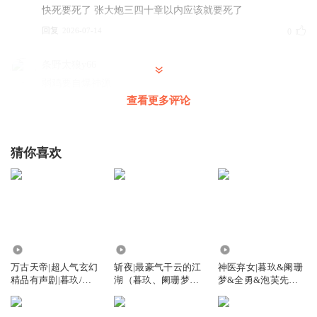
快死要死了 张大炮三四十章以内应该就要死了
回复
2026-07-14
0
条野太狼y66
弱鸡要自爆神源
查看更多评论
回复
2025-04-24
0
猜你喜欢
5.78亿
197.77万
2.41亿
万古天帝|超人气玄幻
斩夜|最豪气干云的江
神医弃女|暮玖&阑珊
精品有声剧|暮玖/阑
湖（暮玖、阑珊梦免
梦&全勇&泡芙先生
珊梦领衔
费多人有声剧）
领衔超人气多人有声
剧