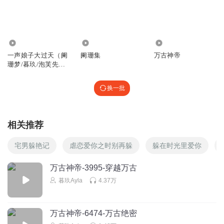
496.50万
2.85万
6182
一声娘子大过天（阑
阑珊集
万古神帝
珊梦/暮玖/泡芙先生/
全勇共同播讲）
换一批
相关推荐
宅男躲艳记
虐恋爱你之时别再躲
躲在时光里爱你
万古神帝-3995-穿越万古
暮玖Ayla
4.37万
万古神帝-6474-万古绝密