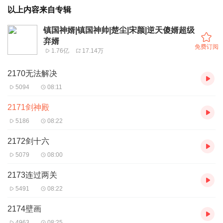
以上内容来自专辑
镇国神婿|镇国神帅|楚尘|宋颜|逆天傻婿超级
弃婿
免费订阅
1.76亿
17.14万
2170无法解决
5094
08:11
2171剑神殿
5186
08:22
2172剑十六
5079
08:00
2173连过两关
5491
08:22
2174壁画
4963
08:25