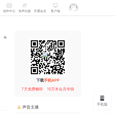
创作中心
有声出版
开通会员
客户端
下载
手机APP
7天免费畅听
10万本会员专辑
手机版
声音主播