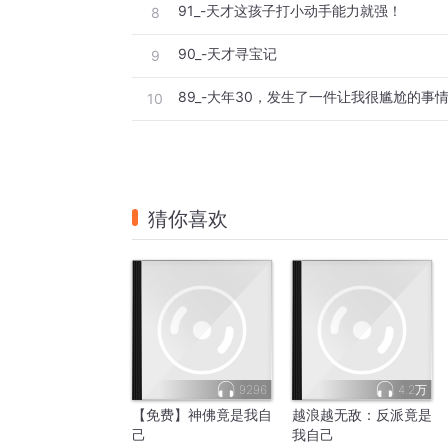
91_-天才这孩子打小动手能力就强！
8
90_-天才寻宝记
9
89_-大年30，发生了一件让我很尴尬的事
10
猜你喜欢
9296
4.2万
【免费】神佛竟是我自
越浪越无敌：反派竟是
己
我自己