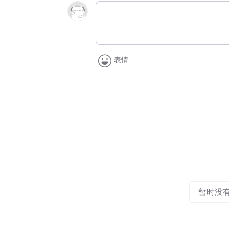
表情
暂时没