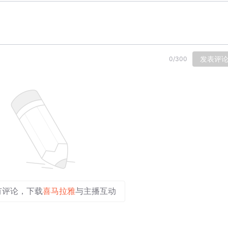
发表评
0
/
300
有评论，下载
喜马拉雅
与主播互动