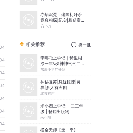
赤焰沉冤：建国初奸杀
案真相探|纪实|悬疑案
件|民间
5万
相关推荐
换一批
04
李哪吒上学记｜稀里糊
04
涂一年级&神神气气二年
级
东海小学广播站
04
神秘复苏|悬疑惊悚|灵
04
异|多人有声剧
北冥有声
04
米小圈上学记:一二三年
04
级 | 畅销出版物
米小圈
04
摸金天师【第一季】