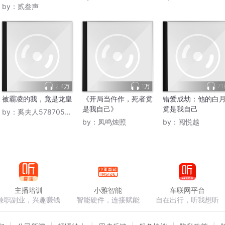
by：
贰叁声
2.4万
1万
71
被霸凌的我，竟是龙皇
《开局当仵作，死者竟
错爱成劫：他的白
是我自己》
竟是我自己
by：
奚夫人578705916
by：
凤鸣烛照
by：
阅悦越
主播培训
小雅智能
车联网平台
兼职副业，兴趣赚钱
智能硬件，连接赋能
自在出行，听我想听