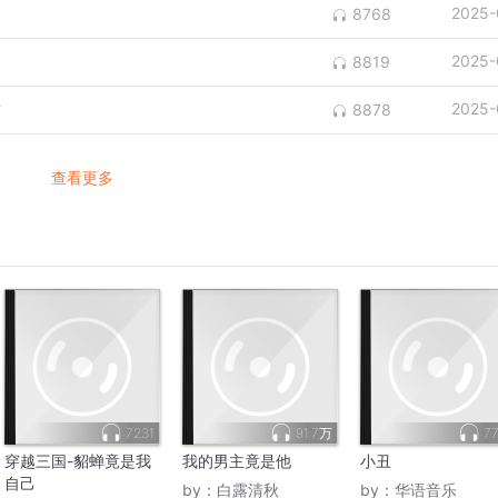
2025-
8768
2025-
8819
情
2025-
8878
查看更多
7231
91.7万
77
穿越三国-貂蝉竟是我
我的男主竟是他
小丑
自己
by：
白露清秋
by：
华语音乐