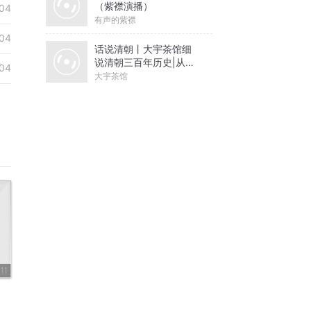
（紫襟演播）
04
有声的紫襟
04
话说清朝丨大宇茶馆细
说清朝三百年历史|从努
04
尔哈赤到末代皇帝溥仪|
大宇茶馆
康熙雍正乾隆
11