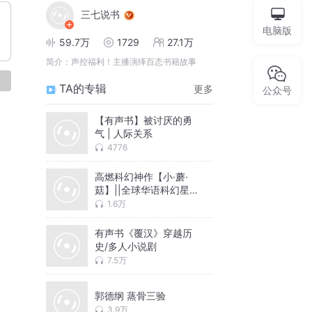
三七说书
电脑版
59.7万
1729
27.1万
简介：
声控福利！主播演绎百态书籍故事
论
TA的专辑
更多
公众号
【有声书】被讨厌的勇
气 | 人际关系
4776
高燃科幻神作【小·蘑·
菇】||全球华语科幻星云
奖|||高虐/高甜/救赎/羁
1.6万
绊/治愈
有声书《覆汉》穿越历
史/多人小说剧
7.5万
郭德纲 蒸骨三验
3.9万