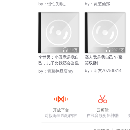
by：
惯性失眠_
by：
灵芝仙露
2.8万
297.5万
李世民：小丑竟是我自
高人竟是我自己？(爆
己，儿子比我还会当皇
笑双播)
帝！|穿越|权谋|爽文|
by：
听友70756814
by：
青葱拌豆腐my
大唐|历史
开放平台
云剪辑
对接海量精彩内容
在线音频剪辑神器