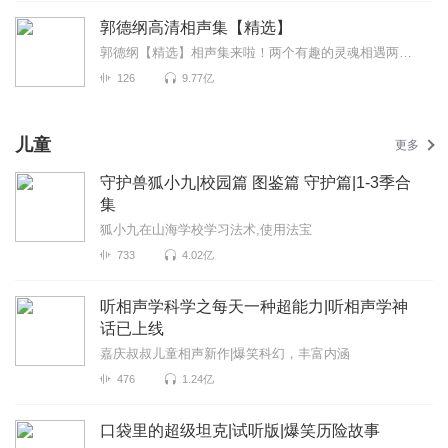
郭德纲高清相声集【精选】
郭德纲【精选】相声集来啦！两个有趣的灵魂相遇两个可爱的演员同台郭德纲+于谦=无限快乐！作为德云社...
126
9.77亿
儿童
更多
守护兽狐小九|校园篇 图鉴篇 守护篇|1-3季合
集
狐小九在山海学校学习法术,使用法宝
733
4.02亿
听相声学科学之每天一种超能力|听相声学神
话已上线
嘉庆叔叔儿童相声新作|爆笑科幻，丰富内涵
476
1.24亿
口袋里的超级坦克|试听版|爆笑历险故事