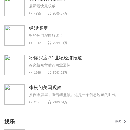
最新最快最权威
4995
9305.87万
经观深度
财经热门深度解读！
1312
2299.91万
秒懂深度-21世纪经济报道
探究新闻背后的商业逻辑
1169
5963.91万
张松的美国观察
推倒纸牌屋，直击华盛顿。这是一个信息过剩的时代，也是一个真相迷离的时代。美国既是中国发展最重要的...
207
2183.64万
娱乐
更多