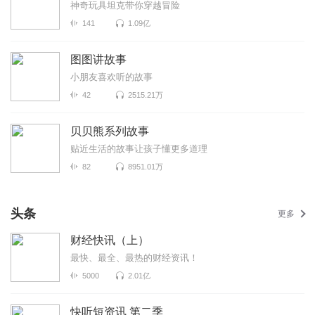
神奇玩具坦克带你穿越冒险
141
1.09亿
图图讲故事
小朋友喜欢听的故事
42
2515.21万
贝贝熊系列故事
贴近生活的故事让孩子懂更多道理
82
8951.01万
头条
更多
财经快讯（上）
最快、最全、最热的财经资讯！
5000
2.01亿
快听短资讯 第二季