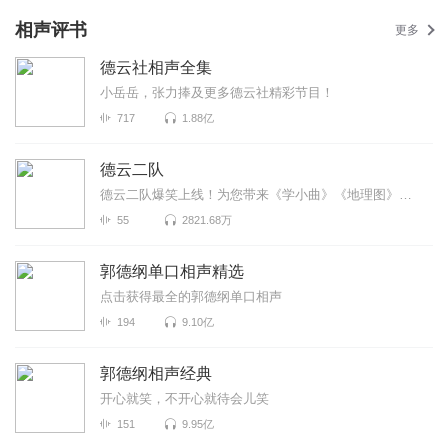
相声评书
更多
德云社相声全集
小岳岳，张力捧及更多德云社精彩节目！
717
1.88亿
德云二队
德云二队爆笑上线！为您带来《学小曲》《地理图》《歌曲漫谈》等高能相声！各种爆笑包袱等你解锁！一次...
55
2821.68万
郭德纲单口相声精选
点击获得最全的郭德纲单口相声
194
9.10亿
郭德纲相声经典
开心就笑，不开心就待会儿笑
151
9.95亿