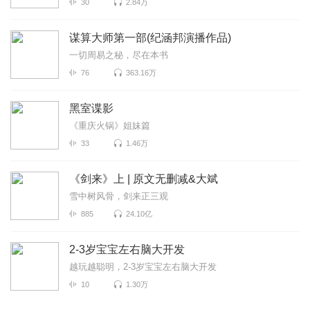
30
2.84万
谋算大师第一部(纪涵邦演播作品)
一切周易之秘，尽在本书
76
363.16万
黑室谍影
《重庆火锅》姐妹篇
33
1.46万
《剑来》上 | 原文无删减&大斌
雪中树风骨，剑来正三观
885
24.10亿
2-3岁宝宝左右脑大开发
越玩越聪明，2-3岁宝宝左右脑大开发
10
1.30万