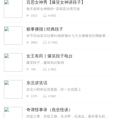
百思女神秀【爆笑女神讲段子】
每天都有女神聊你~卖萌高冷甩节操
1913
4.65亿
糗事播报 | 经典段子
本节目由喜马拉雅fm独家播出七大主播爆笑吐槽糗事囧闻，包你开心一整天
3983
17.28亿
女王有药丨爆笑段子电台
爆笑段子，趣味知识集锦
766
1.46亿
东北讲笑话
东北小鲜肉逗贫耍贱，听一次就爱上
1375
4.58亿
奇谭怪事录（燕垒怪谈）
所提之事，所提之物，在乡野，在身边。最有看头的志怪小说，你没听过的奇谭怪事。原著：燕垒生