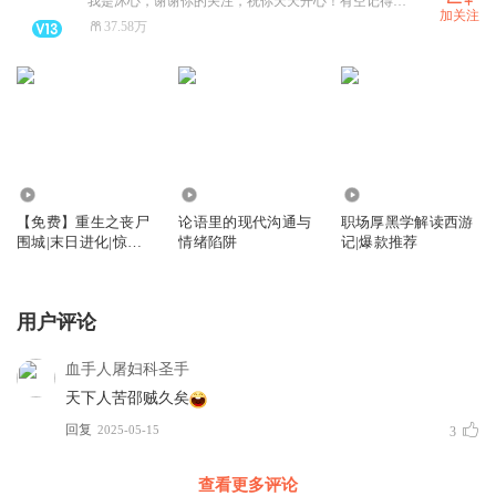
我是沐心，谢谢你的关注，祝你天天开心！有空记得来听我的书！
加关注
37.58万
11.95万
8966
7.61万
【免费】重生之丧尸
论语里的现代沟通与
职场厚黑学解读西游
围城|末日进化|惊险
情绪陷阱
记|爆款推荐
恐怖|末世求生
用户评论
血手人屠妇科圣手
天下人苦邵贼久矣
回复
2025-05-15
3
查看更多评论