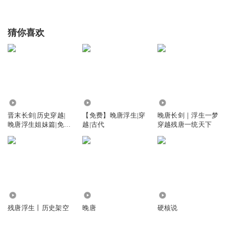
猜你喜欢
1.42万
6.20万
23.92万
晋末长剑|历史穿越|
【免费】晚唐浮生|穿
晚唐长剑｜浮生一梦
晚唐浮生姐妹篇|免费
越|古代
穿越残唐一统天下
精品
2.66万
66.00万
1.03亿
残唐浮生丨历史架空
晚唐
硬核说