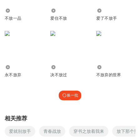
60
3.98万
1.16万
不放一品
爱住不放
爱了不放手
3809
28.02万
3471
永不放弃
决不放过
不放弃的世界
换一批
相关推荐
爱就别放手
青春战放
穿书之放着我来
放下那个男