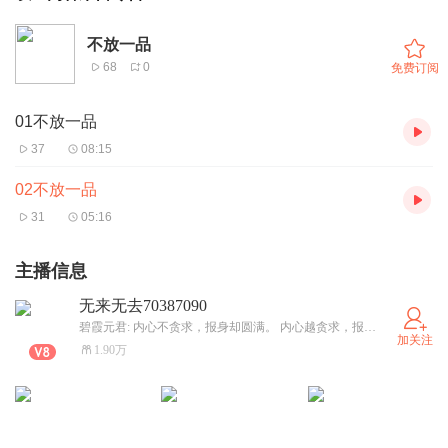
不放一品
68
0
免费订阅
01不放一品
37
08:15
02不放一品
31
05:16
主播信息
无来无去70387090
碧霞元君: 内心不贪求，报身却圆满。 内心越贪求，报身越褛褴。 贤圣需敬礼，邪恶需治理。 我奉玉帝命，苛察众生意。 治恶不留情，此是真悲悯。 赏善亦不吝，此是诸天心。 纵恶贯千载，改念即更频。 纵善积五湖，一不慎尤输。 我心无杂染，判断无失闪。 除我元君外，判断有百官。 相中阴阳地，难逃诸二元。 汝在念念中，亲魔或近天。 诸教皆好善，合汝本心安。 杂念即杂染，杂念即非善。 利他符本心，利他是为善。 利他放第一，利己放后边。 积善善成海，积恶恶如山。 谨慎小善恶， 佛魔由此判。 汝性本来空，积念显不同。 有人能成仙，有人变小虫。 尽除所有恶，小善天天添。 我亦能助你，升上最高巅。
加关注
1.90万