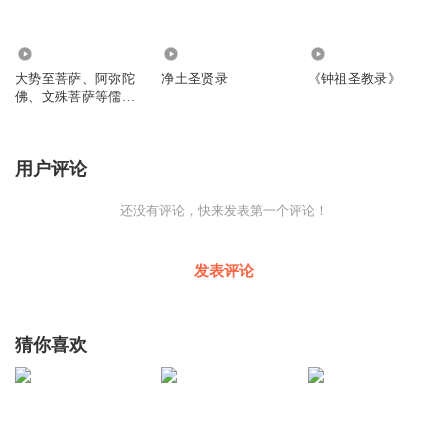
3.96万
2.36万
934
大势至菩萨、阿弥陀
净土圣贤录
《钟祖圣教录》
佛、文殊菩萨等儒释
道众神佛开示
用户评论
还没有评论，快来发表第一个评论！
发表评论
猜你喜欢