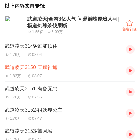
以上内容来自专辑
武道凌天|全网3亿人气|问鼎巅峰原班人马|
极道剑尊杀伐果断
免费订阅
1.55亿
5.09万
武道凌天3149-谁能顶住
1.76万
08:04
武道凌天3150-天赋神通
1.83万
08:07
武道凌天3151-有备无患
1.76万
07:55
武道凌天3152-祖妖界公主
1.76万
07:47
武道凌天3153-望月城
1.75万
07:41