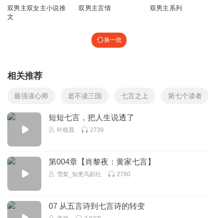
双男主双女主小说推
双男主言情
双男主系列
文
换一批
相关推荐
最强读心师
老不读三国
七言之上
第七个读者
短短七言，把人生说透了
叶梳晨
2739
第004章【肖黎夜：黄家七言】
雪梨_知更鸟剧社
2780
07 从五言诗到七言诗的转变