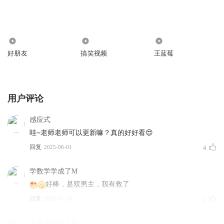
75
11.69万
255.86万
好朋友
搞笑视频
王蓝莓
用户评论
感应式
哇~老师老师可以更新嘛？真的好好看😍
回复
2025-06-01
4
学数学学成了M
好棒，是双男主，我有救了
回复
2026-01-28
2
学数学学成了M