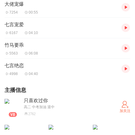
大佬宠爆
7254
00:55
七言宠爱
6167
04:10
竹马要乖
5563
06:08
七言绝恋
4998
04:40
主播信息
只喜欢过你
高二 中考加油 退中
加关注
2762