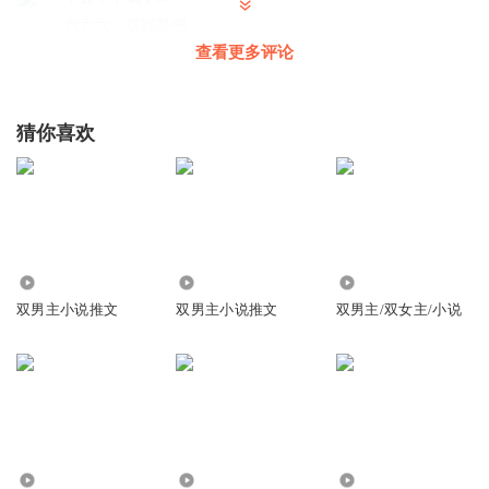
六六六，双强是吧
查看更多评论
回复
2026-01-28
1
猜你喜欢
9.70万
14.79万
14.50万
双男主小说推文
双男主小说推文
双男主/双女主/小说
62.68万
2.65万
286