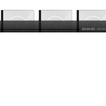
00:00:00
/
00:00
1.3万
5155
3.
梦幻厨神
梦幻日记
梦幻系统
by：
斑鸠讲故事
by：
AWW酱_千神失梦_0
by：
清一色有声_
主播培训
小雅智能
车联网平台
兼职副业，兴趣赚钱
智能硬件，连接赋能
自在出行，听我想听