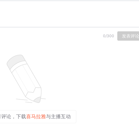
发表评
0
/
300
有评论，下载
喜马拉雅
与主播互动