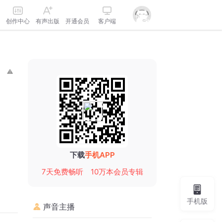
创作中心
有声出版
开通会员
客户端
下载
手机APP
7天免费畅听
10万本会员专辑
手机版
声音主播