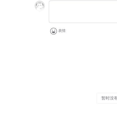
表情
暂时没