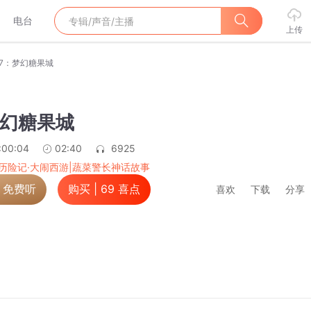
电台
上传
57：梦幻糖果城
梦幻糖果城
:00:04
02:40
6925
历险记·大闹西游|蔬菜警长神话故事
，免费听
购买 |
69
喜点
喜欢
下载
分享