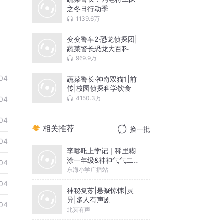
之冬日行动季
1139.6万
变变警车2·恐龙侦探团|
蔬菜警长恐龙大百科
969.9万
04
蔬菜警长·神奇双猫1|前
传|校园侦探科学饮食
4150.3万
04
04
相关推荐
换一批
04
李哪吒上学记｜稀里糊
涂一年级&神神气气二年
04
级
东海小学广播站
04
神秘复苏|悬疑惊悚|灵
异|多人有声剧
04
北冥有声