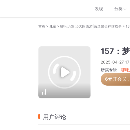
发现
分类
>
>
>
首页
儿童
哪吒历险记·大闹西游|蔬菜警长神话故事
1
157：
2025-04-27 17
所属专辑：
哪吒
6元开会员
用户评论