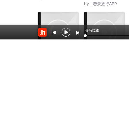
by：
恋景旅行APP
喜马拉雅
377
2.9万
梦幻童诗
梦幻之音
by：
豆叶儿发芽了
by：
梦幻之音夏荷
开放平台
云剪辑
对接海量精彩内容
在线音频剪辑神器