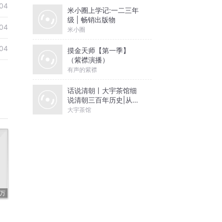
04
米小圈上学记:一二三年
级 | 畅销出版物
04
米小圈
04
摸金天师【第一季】
（紫襟演播）
有声的紫襟
话说清朝丨大宇茶馆细
说清朝三百年历史|从努
尔哈赤到末代皇帝溥仪|
大宇茶馆
康熙雍正乾隆
2万