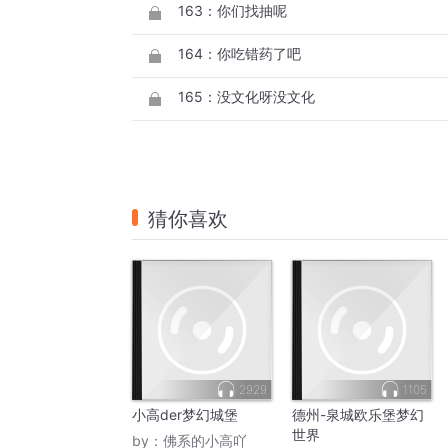
163：你们找抽呢
164：你吃错药了吧
165：没文化呀没文化
猜你喜欢
2929
1105
小高der梦幻城堡
德州-泉城欧乐堡梦幻
世界
by：
佛系的小高吖