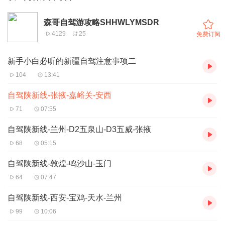
森哥自驾游攻略SHHWLYMSDR
4129
25
免费订阅
新手小白必听的新疆自驾注意事项二
104
13:41
自驾陕新线-张掖-嘉峪关-安西
71
07:55
自驾陕新线-兰州-D2五泉山-D3五威-张掖
68
05:15
自驾陕新线-敦煌-鸣沙山-玉门
64
07:47
自驾陕新线-西安-宝鸡-天水-兰州
99
10:06