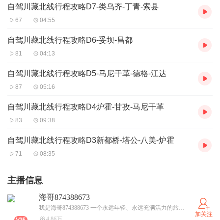
自驾川藏北线行程攻略D7-类乌齐-丁青-索县
67
04:55
自驾川藏北线行程攻略D6-妥坝-昌都
81
04:13
自驾川藏北线行程攻略D5-马尼干革-德格-江达
87
05:16
自驾川藏北线行程攻略D4炉霍-甘孜-马尼干革
83
09:38
自驾川藏北线行程攻略D3新都桥-塔公-八美-炉霍
71
08:35
主播信息
海哥874388673
我是海哥874388673 一个永远年轻、永远充满活力的旅行达人！我热爱探索未知的世界，无论是繁华都市的喧嚣，还是荒野山林的宁静，都让我深深着迷。我不仅是一名旅行家，更是一位美食家，能在各地寻觅到最地道的美味；同时，我还是一名荒野求生家，能在大自然中找到生存的智慧；我倡导回归山林，希望更多人能感受自然的魅力；我也是情感咨询旅行治愈家，愿意陪伴每一位在旅途中心灵疲惫的你，一起寻找内心的宁静！ 现在，我面向全国的粉丝朋友寻找一位志同道合的人生伴侣！一起踏上崭新的人生旅程，去感受世界的广阔与美好。让余生更有意义！昵称的数字就是我的喂信！期待与有缘人相遇！
加关注
4.86万