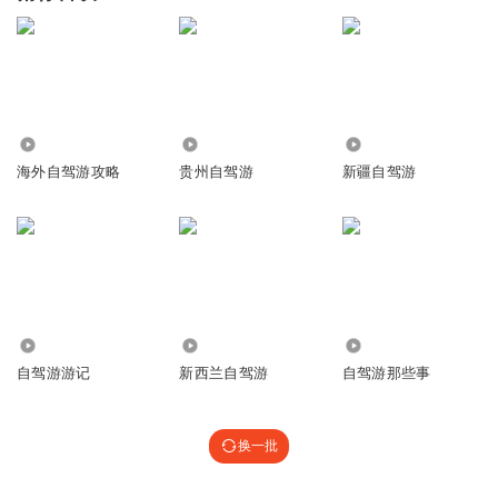
15.68万
4.31万
69.62万
海外自驾游攻略
贵州自驾游
新疆自驾游
9455
3.12万
25.29万
自驾游游记
新西兰自驾游
自驾游那些事
换一批