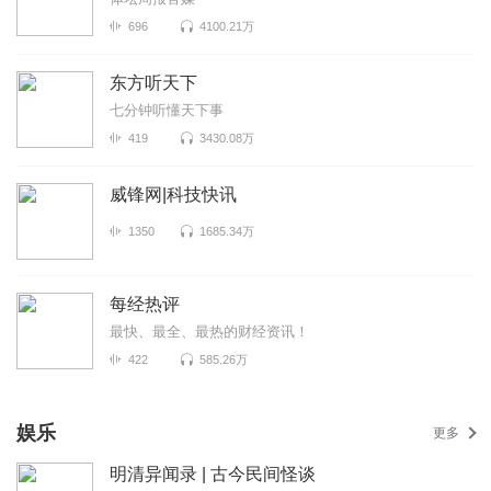
696
4100.21万
东方听天下
七分钟听懂天下事
419
3430.08万
威锋网|科技快讯
1350
1685.34万
每经热评
最快、最全、最热的财经资讯！
422
585.26万
娱乐
更多
明清异闻录 | 古今民间怪谈