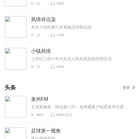
11
3020
风情诗点染
美文小说作家行吟者精品诗歌品读
11
1359
小镇风情
上世纪三四十年代东北人民的底层的悲情生活
37
3004
头条
更多
泉州FM
主流新媒体，移动新门户。泉州通客户端是泉州市委市政府重点扶持、泉州晚报社全力打造的泉州智慧城市移...
4647
6685.02万
足球第一视角
体坛周报官媒