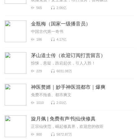
565
2.06亿
金瓶梅（国家一级播音员）
中国古代第一奇书
186
4.17亿
茅山道士传（欢迎订阅打赏留言）
惊悚，悬疑，跌宕起伏，引人入胜！
229
6031.08万
神医赘婿｜妙手神医混都市｜爆爽
免费不拖沓、都市爽文
1010
2.01亿
旋月佩 | 免费有声书|仙侠修真
正宗仙侠范，崛起修真界，欢迎您的收听
900
5872.87万