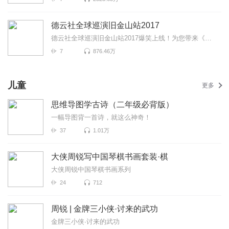
德云社全球巡演旧金山站2017
德云社全球巡演旧金山站2017爆笑上线！为您带来《童年故事》《富贵有余》《爱情传奇》等高能相声！各种...
7
876.46万
儿童
更多
思维导图学古诗（二年级必背版）
一幅导图背一首诗，就这么神奇！
37
1.01万
大侠周锐写中国琴棋书画套装·棋
大侠周锐中国琴棋书画系列
24
712
周锐 | 金牌三小侠·讨来的武功
金牌三小侠·讨来的武功