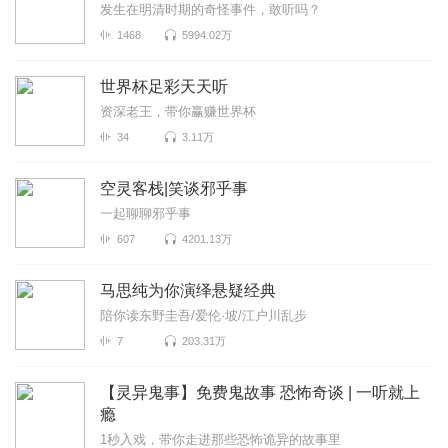
发生在明清时期的奇怪事件，敢听吗？
1468
5994.02万
世界杯足彩天天听
资深老王，带你赢赚世界杯
34
3.11万
空灵客栈|笑谈邪乎事
一起聊聊邪乎事
607
4201.13万
马思纯为你演绎悬疑经典
陪你读东野圭吾/爱伦·坡/江户川乱步
7
203.31万
【灵异鬼事】免费鬼故事 恐怖奇谈 | 一听就上
瘾
1秒入戏，带你走进那些恐怖诡异的故事里