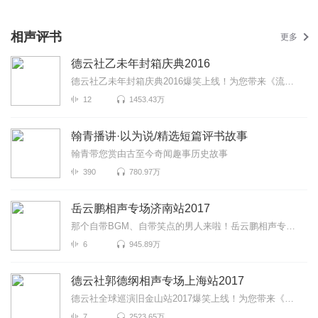
相声评书
更多
德云社乙未年封箱庆典2016
德云社乙未年封箱庆典2016爆笑上线！为您带来《流金岁月》《唱大戏》《师徒父子》等高能相声！各种爆笑...
12
1453.43万
翰青播讲·以为说/精选短篇评书故事
翰青带您赏由古至今奇闻趣事历史故事
390
780.97万
岳云鹏相声专场济南站2017
那个自带BGM、自带笑点的男人来啦！岳云鹏相声专场济南站2017爆笑来袭！更有《学歌曲》《学聋哑》《写对...
6
945.89万
德云社郭德纲相声专场上海站2017
德云社全球巡演旧金山站2017爆笑上线！为您带来《说学逗胖》《恭喜发财》《郭大文豪》等高能相声！各种...
7
2523.65万