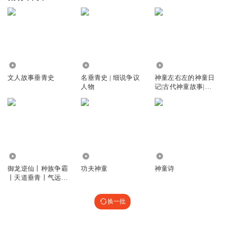
1959
10.11万
1.18万
文人故事垂青史
名垂青史 | 细说争议
神童左右左的神童日
人物
记|古代神童故事|诚
意多播
1498
8700
1.80万
御龙逆仙丨种族争霸
功夫神童
神童诗
丨天道垂青丨气远盛
衰
换一批