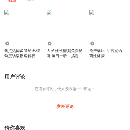
6732
47.64万
5.75万
焦点热闻多管局|独特
人民日报精读|免费畅
免费畅听| 甜言蜜语
角度访谈播客解析热
听|每日一听，搞定申
两性健康
点事件
论
用户评论
还没有评论，快来发表第一个评论！
发表评论
猜你喜欢