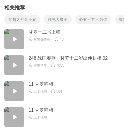
相关推荐
穿越之拜金王妃
拜见大魔王
心有不甘只为你
成魔
甘罗十二当上卿
祥里馀先生
46
248 战国秦燕：甘罗十二岁出使封相 02
好奇学堂
7055
11 甘罗拜相
三七说书
584
11 甘罗拜相
三七说书