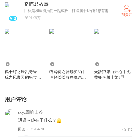
奇喵君故事
目标是和鱼航员们一起成长，打造属于我们精彩有趣的“奇喵宇宙”！（可关注同名卫星公众号和小红薯）
加关注
91.09万
28.35万
199.97万
42.59万
鹤千好之错乱奇缘丨
猫玲珑之神镜契约丨
无敌狼崽白开心丨免
成为凤傲天的错位之
轻轻松松攻略魔宗丨
费畅享版丨第1季
路丨奇喵宇宙
奇喵宇宙
用户评论
sxyc回响山谷
逍遥～你在干什么？
回复
2025-04-30
65