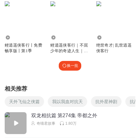
《手拉手》
回复
2025-04-27
32
绝世强者猫七夜
回复 @
踏雪的一百种做法
:
这是在约会啊
29.23万
1768
3.26万
鲤逍遥侠客行丨免费
鲤逍遥侠客行｜不屈
绝世奇才| 乱世逍遥
蛊芸
畅享版丨第1季
少年的奇迹人生｜第
侠客行
七季｜免费版
逍遥…
你在干嘛
回复
换一批
2025-05-01
32
奇喵君助手
相关推荐
磕到甲沟炎了，好嗑，嗑死我了
回复
2025-05-16
29
天外飞仙之侠篇
我以我血对抗天
抗外星神剧
抗战
LY是漓鸢吖
双龙相抗篇 第274集 帝都之外
哇塞，他俩牵手了
被磕到了
怎么感觉那么像谈恋爱
奇喵君故事
1.80万
呢？啊啊啊啊啊！感觉他俩好明显呀，程度能排到前三
（奇喵君里面的）
同意的点个赞