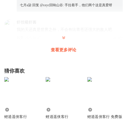
七月a柒
回复 @
sxyc回响山谷
:
手拉着手，他们两个这是真爱呀
虾饺蘸虾酱
我的天还真是世界之外，不会有比青苍还强大的敌人吧
回复
2025-04-27
41
查看更多评论
本人非常神秘
回复 @
虾饺蘸虾酱
:
有，还有一个龙神
芝芝zzzz
猜你喜欢
耶！又是磕CP的日子
回复
2025-04-30
40
小九成成李哪吒铁粉21
到底是找敌人还是谈恋爱？
4.58万
4.18万
5.72万
回复
2025-05-04
39
鲤逍遥侠客行
鲤逍遥侠客行
鲤逍遥侠客行 免费版
踏雪的一百种做法