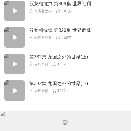
双龙相抗篇 第309集 世界胜利
回复
2025-06-28
29
奇喵君故事
1.81万
LY是漓鸢吖
回复 @
LY是漓鸢吖
:
怎么这么惯着他呀？
双龙相抗篇 第320集 世界危机
很难混
奇喵君故事
1.86万
《突然抓住了鹊瑶的手》
回复
2025-05-25
27
第332集 龙国之外的世界(上)
克天缘
回复 @
很难混
:
哈哈哈祝99
光环精灵
1359
幽州城城主
第332集 龙国之外的世界(下)
我觉得不需要牵手，可以用一些东西把他们两个绑到一块，
光环精灵
1377
比如红线😀
回复
2025-07-20
19
苍夜大少主
回复 @
幽州城城主
:
爱情的红线🤣