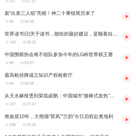
111
01:15
代，我是幸运的；能够将个人梦和中国梦、航天梦紧密相
连，我也是幸福的。
新“出差三人组”亮相！神二十乘组简历来了
心怀苍穹，脚踏实地；逐梦九天，不负韶华。我会全力以
95
02:38
赴，坚决完成任务，再次把航天人的荣耀写满太空！
世界读书日|关于读书，能给的最好建议，是顺着自己的天性去思考
140
28:25
中国围棋协会将不组队参加今年的LG杯世界棋王赛
89
03:07
最高检挂牌成立知识产权检察厅
84
00:56
从天水麻辣烫到荣昌卤鹅：中国城市“接棒式发热”带来了什么
107
07:47
将旅居10年，大熊猫“荷风”“兰韵”今日启程赴奥地利
246
02:24