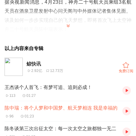
据央视新闻消息，4月23日，神舟二十号航天员乘组3名航
天员在酒泉卫星发射中心问天阁与中外媒体记者集体见面。
谈及如何一步步实现自己的飞天梦想，即将首次飞上太空神
舟二十号航天员陈中瑞表示：
我曾是一名战斗机飞行员，守卫着祖国的蓝天，深深地感受
到祖国航空航天事业的发展，带给我们无限的自豪。有时
以上内容来自专辑
候，我也想着能飞得高一些、再高一些，冲出大气层，去领
鲸快讯
略浩瀚的太空。当选拔航天员的消息传来时，我毫不犹豫报
2.92亿
12.73万
免费订阅
了名。
2020年9月，我们第三批18名队友光荣加入航天员队伍，开
王杰谈个人首飞：有梦可追、追则必成！
启了为国出征、筑梦九天的奋斗征程。今天，我即将实现飞
113
01:27
天梦想、出征太空，这得益于各级组织的教育培养，得益于
陈中瑞：将个人梦和中国梦、航天梦相连 我是幸福的
教员和科研人员的默默付出，得益于航天员大队同志们的帮
96
01:23
带指导，更得益于伟大的新时代，给我们提供了追逐梦想、
陈冬谈第三次出征太空：每一次太空之旅都独一无二
实现梦想的舞台。所以，我最想表达的是，能够生逢新时