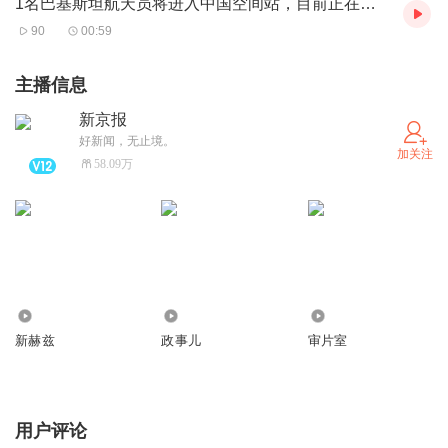
1名巴基斯坦航天员将进入中国空间站，目前正在选拔
90
00:59
主播信息
新京报
好新闻，无止境。
加关注
58.09万
3431.30万
769.65万
40.97万
新赫兹
政事儿
审片室
用户评论