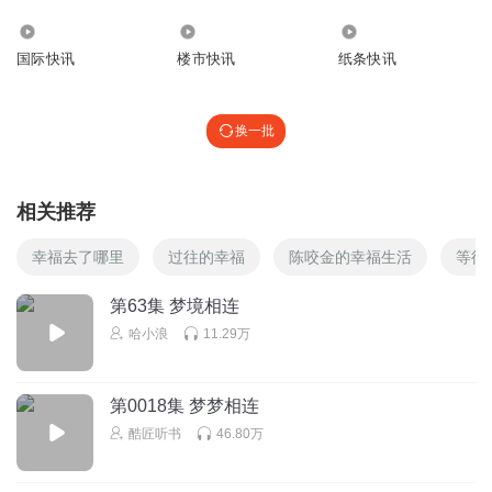
3281
3.26万
6453
国际快讯
楼市快讯
纸条快讯
换一批
相关推荐
幸福去了哪里
过往的幸福
陈咬金的幸福生活
等待
第63集 梦境相连
哈小浪
11.29万
第0018集 梦梦相连
酷匠听书
46.80万