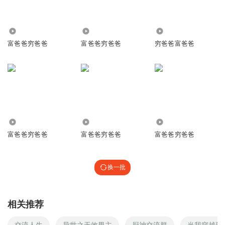
311
1.14万
6765
富爸爸穷爸爸
富爸爸穷爸爸
穷爸爸富爸爸
1.67万
2.28万
1.57万
富爸爸穷爸爸
富爸爸穷爸爸
富爸爸穷爸爸
换一批
相关推荐
交流人生
异世之无效男主
厨神交流群
当我穿越到