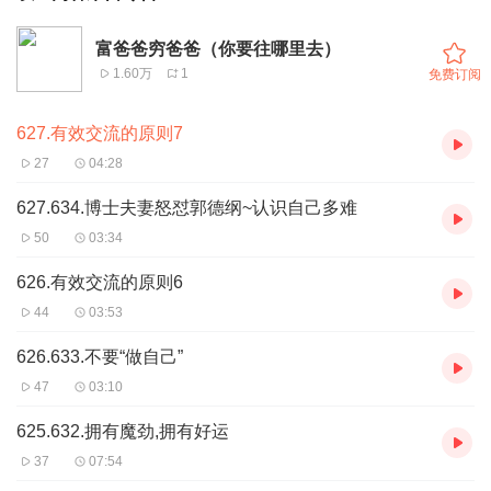
富爸爸穷爸爸（你要往哪里去）
1.60万
1
免费订阅
627.有效交流的原则7
27
04:28
627.634.博士夫妻怒怼郭德纲~认识自己多难
50
03:34
626.有效交流的原则6
44
03:53
626.633.不要“做自己”
47
03:10
625.632.拥有魔劲,拥有好运
37
07:54