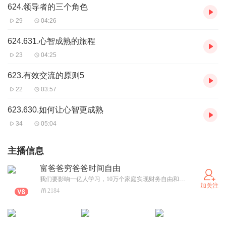
624.领导者的三个角色
29
04:26
624.631.心智成熟的旅程
23
04:25
623.有效交流的原则5
22
03:57
623.630.如何让心智更成熟
34
05:04
主播信息
富爸爸穷爸爸时间自由
我们要影响一亿人学习，10万个家庭实现财务自由和身心健康！如果你有梦想，想改变自己，投资自己的未来，我们会教你怎么加入系统，在系统里面学习成长，一起来吧！欢迎各位。
加关注
2184