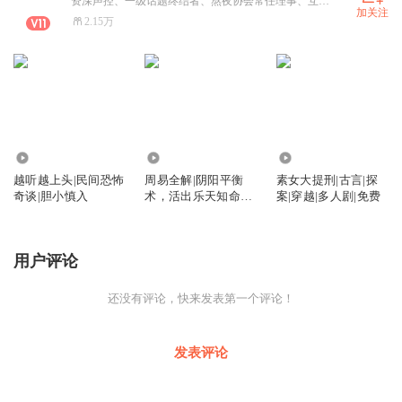
资深声控、一级话题终结者、熬夜协会常任理事、互联网金牌冲浪选手。
加关注
2.15万
5132
8675
42.22万
越听越上头|民间恐怖
周易全解|阴阳平衡
素女大提刑|古言|探
奇谈|胆小慎入
术，活出乐天知命的
案|穿越|多人剧|免费
自在
用户评论
还没有评论，快来发表第一个评论！
发表评论