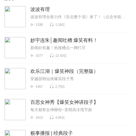
波波有理
波波有理全新力作《东北整个浪》来了！（点击专辑名即刻收听）这是一场来自东北的脱口秀嘉年华，波波笑...
1338
1.18亿
妙宇连朱│趣闻吐槽 爆笑有料！
新闻好有趣！热辣槽点一网打尽
1577
12.42亿
欢乐江湖｜爆笑神段（完整版）
穿越甜萌仙侠爆笑段子秀
1457
2.79亿
百思女神秀【爆笑女神讲段子】
每天都有女神聊你~卖萌高冷甩节操
1913
4.65亿
糗事播报 | 经典段子