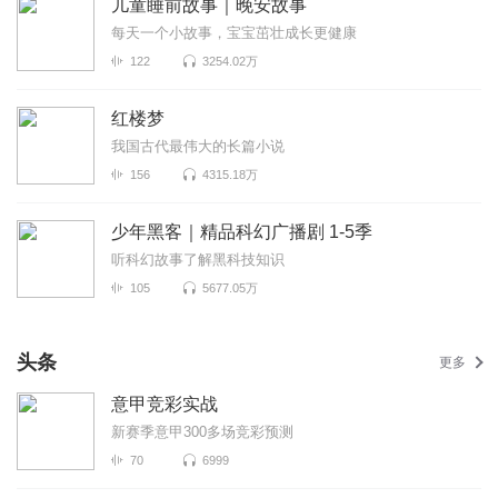
儿童睡前故事｜晚安故事
每天一个小故事，宝宝茁壮成长更健康
122
3254.02万
红楼梦
我国古代最伟大的长篇小说
156
4315.18万
少年黑客｜精品科幻广播剧 1-5季
听科幻故事了解黑科技知识
105
5677.05万
头条
更多
意甲竞彩实战
新赛季意甲300多场竞彩预测
70
6999