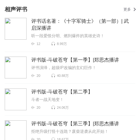
相声评书
更多
评书话名著：《十字军骑士》（第一部）| 武
启深播讲
听一段爱恨分明、燃到爆炸的英雄史诗！
12
8.99万
评书版-斗破苍穹【第一季】|郑思杰播讲
评书演绎，超级IP改编的玄幻巨作！
20
40.88万
评书版-斗破苍穹【第二季】
斗者一战天地变！
20
24.06万
评书版-斗破苍穹【第三季】|郑思杰播讲
拒绝升级打怪十连跪？废柴逆袭从此开始！
20
18.67万