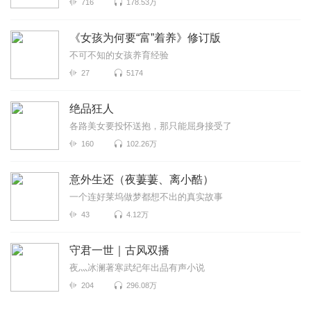
716
178.53万
《女孩为何要“富”着养》修订版
不可不知的女孩养育经验
27
5174
绝品狂人
各路美女要投怀送抱，那只能屈身接受了
160
102.26万
意外生还（夜萋萋、离小酷）
一个连好莱坞做梦都想不出的真实故事
43
4.12万
守君一世｜古风双播
夜灬冰澜著寒武纪年出品有声小说
204
296.08万