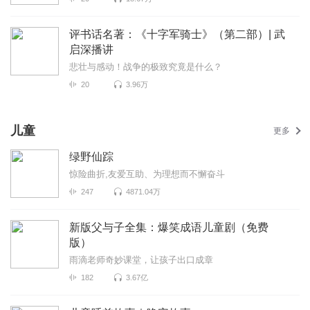
评书话名著：《十字军骑士》（第二部）| 武
启深播讲
悲壮与感动！战争的极致究竟是什么？
20
3.96万
儿童
更多
绿野仙踪
惊险曲折,友爱互助、为理想而不懈奋斗
247
4871.04万
新版父与子全集：爆笑成语儿童剧（免费
版）
雨滴老师奇妙课堂，让孩子出口成章
182
3.67亿