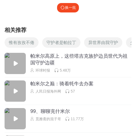
换一批
相关推荐
惟有孜孜不倦
守护者是帕拉丁
异世界由我守护
少
帕米尔高原上，这些塔吉克族护边员世代为祖
国守护边疆
环球时报
5.48万
帕米尔之巅：骑着牦牛去办案
人民日报海外网
57
99、聊聊克什米尔
觅雅斋的混子哥
11.77万