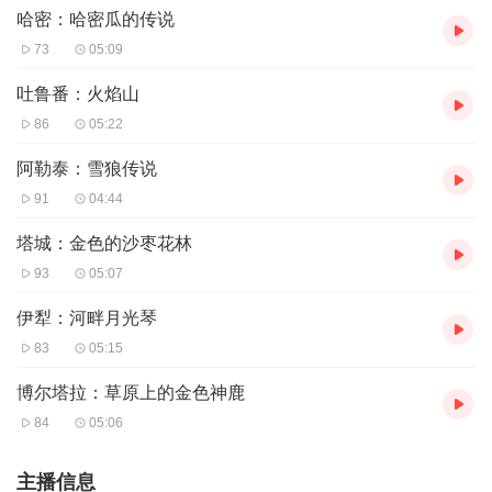
终于来到了山顶。在那里，他们看到了一座古老的石碑，上
哈密：哈密瓜的传说
面刻着一段神秘的文字。阿曼仔细辨认，发现文字中提到了
73
05:09
一位守护者——帕米尔之巅的守护者。
吐鲁番：火焰山
守护者是一位古老的神灵，他拥有无尽的力量，守护着这片
86
05:22
土地的安宁。然而，守护者已经沉睡了千年，只有在最危急
阿勒泰：雪狼传说
的时刻，他才会苏醒。阿曼跪在石碑前，虔诚地祈祷：“伟
91
04:44
大的守护者，请您醒来，拯救我们的部落吧！”
塔城：金色的沙枣花林
就在阿曼祈祷的时候，天空突然变得昏暗，狂风大作，雪花
93
05:07
纷飞。一道耀眼的光芒从石碑中射出，直冲云霄。光芒中，
一位身披白袍、手持长剑的守护者缓缓现身。他的面容庄严
伊犁：河畔月光琴
而神圣，眼神中透着无尽的威严。
83
05:15
守护者的声音如同雷鸣般响起：“阿曼，你的勇气和决心让
博尔塔拉：草原上的金色神鹿
我看到了这片土地的希望。我将赋予你我的力量，去拯救你
84
05:06
的部落。”说完，守护者将手中的长剑交给阿曼，并告诉
他：“这把剑拥有守护的力量，它将助你战胜邪恶。”
主播信息