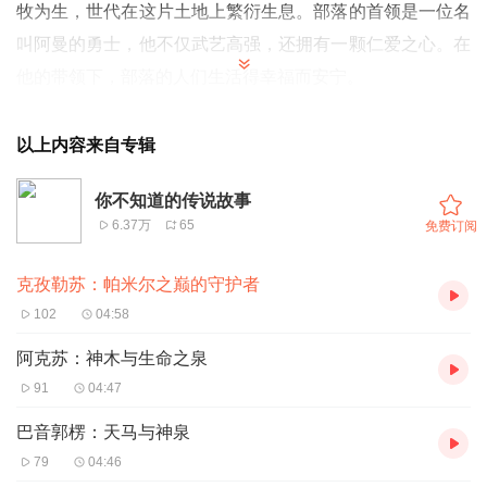
牧为生，世代在这片土地上繁衍生息。部落的首领是一位名
叫阿曼的勇士，他不仅武艺高强，还拥有一颗仁爱之心。在
他的带领下，部落的人们生活得幸福而安宁。
然而，这片宁静的土地却并非永远平静。有一天，一股邪恶
的力量从远方侵袭而来。那是一群贪婪的强盗，他们觊觎着
以上内容来自专辑
帕米尔高原的富饶，企图掠夺一切。强盗们烧毁了部落的帐
你不知道的传说故事
篷，抢走了牲畜，还绑架了部落的妇女和儿童。阿曼和他的
6.37万
65
免费订阅
族人们奋起抵抗，但强盗们人数众多，且装备精良，部落的
勇士们渐渐陷入了劣势。
克孜勒苏：帕米尔之巅的守护者
就在部落即将陷入绝境之时，阿曼在梦中听到了一个神秘的
102
04:58
声音：“阿曼，去慕士塔格峰的山顶，那里有守护者的力
阿克苏：神木与生命之泉
量，它会帮助你。”阿曼醒来后，心中充满了疑惑，但他知
91
04:47
道，这是他唯一的希望。
巴音郭楞：天马与神泉
第二天清晨，阿曼带着几名最勇敢的勇士，踏上了前往慕士
79
04:46
塔格峰的征程。他们穿过冰川，攀越峭壁，历经千辛万苦，