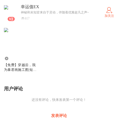
阿曼接过长剑，感到一股强大的力量涌入身体。守护者继续
幸运值EX
说道：“记住，这把剑的力量来自于这片土地，只有心怀正
神秘和未知皆来自于灵动，伴随着优雅超凡之声~
加关注
617
义和勇气的人，才能驾驭它。一旦被贪婪和邪恶所侵蚀，剑
的力量将消失。”
阿曼点了点头，坚定地说道：“守护者，我一定不会辜负您
的信任，我会用这把剑保护我的族人，保护这片土地。”
守护者微笑着点了点头，随后化作一道光芒，重新融入石碑
1637
之中。阿曼带着勇士们和守护者的长剑，踏上了返回部落的
【免费】穿越后，我
路。
为暴君画施工图|短篇
精品
回到部落后，阿曼带领族人发起了最后的反击。在守护者力
量的加持下，勇士们个个英勇无比，强盗们则陷入了混乱。
用户评论
阿曼手持长剑，如同天神下凡，所向披靡。最终，在一场惊
心动魄的战斗后，强盗们被赶出了帕米尔高原，部落的人们
还没有评论，快来发表第一个评论！
再次迎来了和平。
发表评论