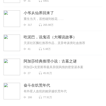
31
5901
小爷从仙界回来了
重生当天，居然碰到校花……
317
265.98万
吃泥巴，说鬼话（大嘴说故事）
天涯社区飘红推荐作品，灵异奇谈类吐血推荐
41
5.48万
阿加莎经典推理小说：古墓之谜
阿加莎•克里斯蒂最具异国风情的密室谋杀案
27
45.81万
奋斗在饥荒年代
有外星人血统的她穿越饥荒年代
166
77.91万