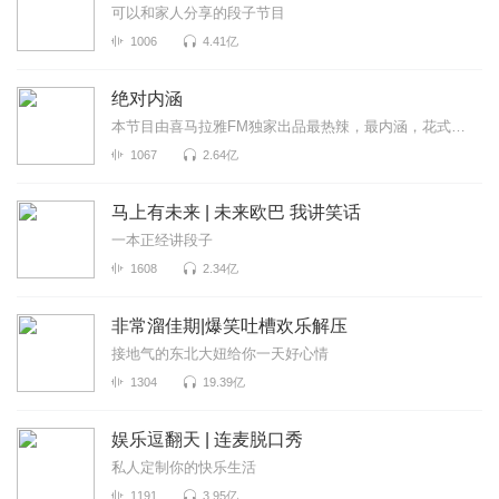
可以和家人分享的段子节目
1006
4.41亿
绝对内涵
本节目由喜马拉雅FM独家出品最热辣，最内涵，花式撩拨你的小耳朵~每周七天，每日不听不散！
1067
2.64亿
马上有未来 | 未来欧巴 我讲笑话
一本正经讲段子
1608
2.34亿
非常溜佳期|爆笑吐槽欢乐解压
接地气的东北大妞给你一天好心情
1304
19.39亿
娱乐逗翻天 | 连麦脱口秀
私人定制你的快乐生活
1191
3.95亿