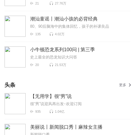
21
27.76万
潮汕童谣丨潮汕小孩的必背经典
80、90后脑海中的集体回忆，孩子的补课良品
135
4.02万
小牛顿恐龙系列100问 | 第三季
史上最全的恐龙知识大问答
20
21.53万
头条
更多
【无用学】很“男”说
很“男”说迎风再出发↑欢迎订阅
935
1.04亿
美丽说丨新闻脱口秀丨麻辣女主播
新闻脱口秀