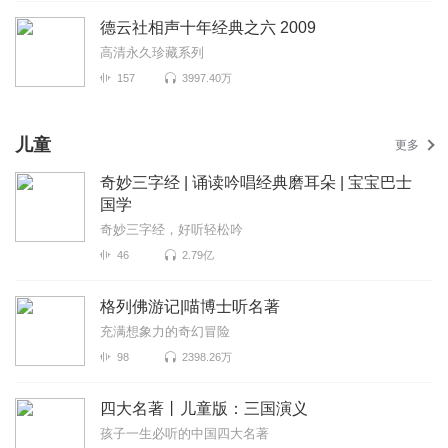
德云社相声十年经典之六 2009
高清永久珍藏系列
157
3997.40万
儿童
更多
奇妙三字经 | 诵读吟唱经典磨耳朵 | 宝宝巴士
国学
奇妙三字经，好听轻松吟
46
2.79亿
格列佛游记|喵博士听名著
充满想象力的奇幻冒险
98
2398.26万
四大名著丨儿童版：三国演义
孩子一生必听的中国四大名著