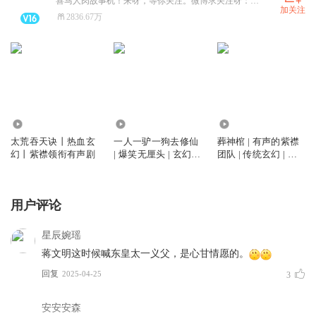
喜马人肉故事机！来呀，等你关注。微博求关注呀：有声的紫襟。
加关注
2836.67万
20.17亿
5.77亿
1.67亿
太荒吞天诀丨热血玄
一人一驴一狗去修仙
葬神棺 | 有声的紫襟
幻丨紫襟领衔有声剧
| 爆笑无厘头 | 玄幻修
团队 | 传统玄幻 | 男
仙 | 有声的紫襟多人
频修仙 |打脸爽文| 多
有声剧
人有声剧
用户评论
星辰婉瑶
蒋文明这时候喊东皇太一义父，是心甘情愿的。
回复
2025-04-25
3
安安安森