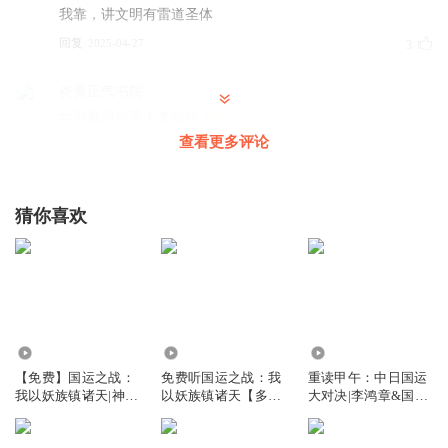
我靠，讲文明有雷道圣体
回复
2025-04-27
3
炎黄正气书院
学邪魔混沌圣人多如狗！
查看更多评论
回复
2026-04-28
2
星辰婉瑶
猜你喜欢
东皇太一把盘古本源的力量留给了蒋文明。这时候对蒋文明
可是惊喜啊！
回复
2025-04-25
1
阿丶梦
黄风怪此时如何想
9.82万
2222
3.53万
回复
2025-08-30
1
【免费】国运之战：
免费听国运之战：我
重读甲午：中日国运
我以妖族镇诸天|神
以妖族镇诸天【多人
大对决|李鸿章&国运
仙|龙|远古
有声剧】求月票
之战|历史
相知丶相守