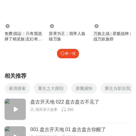
。。。
回复
2025-04-25
0
15.52万
2.41万
211.47万
免费|国运：只有我选
异界为王：我率人族
万族之战 | 星骸战神 |
择了精灵族|玄幻奇幻
镇万族
战万妖族群
&国运&热血
换一批
相关推荐
最强搜索
重生之大搜刮
搜魔捕快
重生当影后我又
盘古开天地 022 盘古盘古不见了
阅耳亲子故事
390
001 盘古开天地 01 盘古盘古你醒了