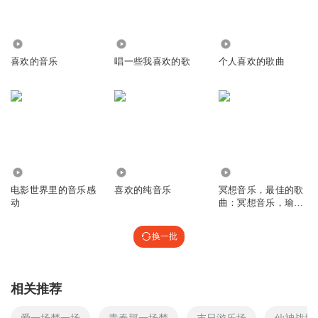
1191
263
1470
喜欢的音乐
唱一些我喜欢的歌
个人喜欢的歌曲
920
2334
850
电影世界里的音乐感
喜欢的纯音乐
冥想音乐，最佳的歌
动
曲：冥想音乐，瑜伽
背景音乐，温泉音
乐，休闲音乐
换一批
相关推荐
爱一场梦一场
青春那一场梦
末日游乐场
仙神战场