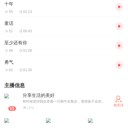
十年
55
01:13
童话
51
00:45
至少还有你
49
01:09
勇气
63
01:30
主播信息
分享生活的美好
有时候觉得我在牵着一只蜗牛在散步，觉得孩子走的很慢很慢 有时候又觉得是孩子牵着我在散步，觉得我走的很慢很慢，都跟不上孩子的脚步 孩子，你是花朵 ，是向日葵，是我的希望...... 我们一起学习，一起成长！一起与大家分享快乐，分享美好......
加关注
1374