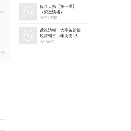
摸金天师【第一季】
（紫襟演播）
赞
有声的紫襟
话说清朝丨大宇茶馆细
说清朝三百年历史|从努
尔哈赤到末代皇帝溥仪|
大宇茶馆
康熙雍正乾隆
赞