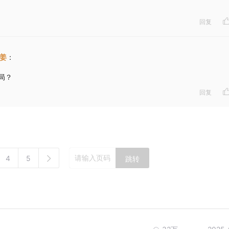
回复
姜
：
局？
回复
4
5
跳转