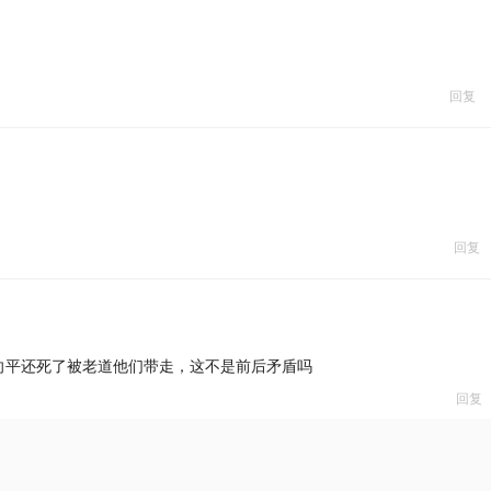
回复
回复
向平还死了被老道他们带走，这不是前后矛盾吗
回复