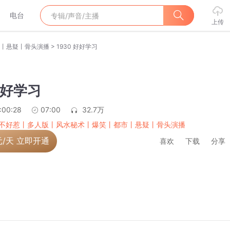
电台
上传
>
丨悬疑丨骨头演播
1930 好好学习
好好学习
:00:28
07:00
32.7万
不好惹丨多人版丨风水秘术丨爆笑丨都市丨悬疑丨骨头演播
元/天 立即开通
喜欢
下载
分享