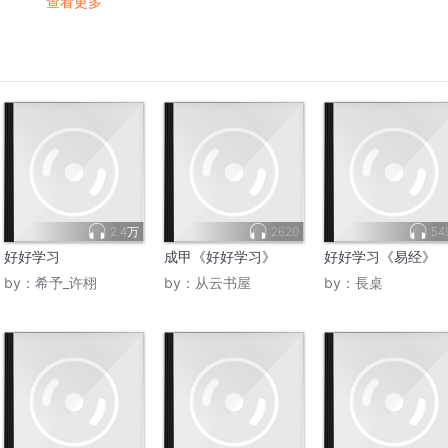
查看更多
2.4万
2620
54
好好学习
成甲《好好学习》
好好学习《易经》
by：
希予_许栩
by：
从云书屋
by：
長桌