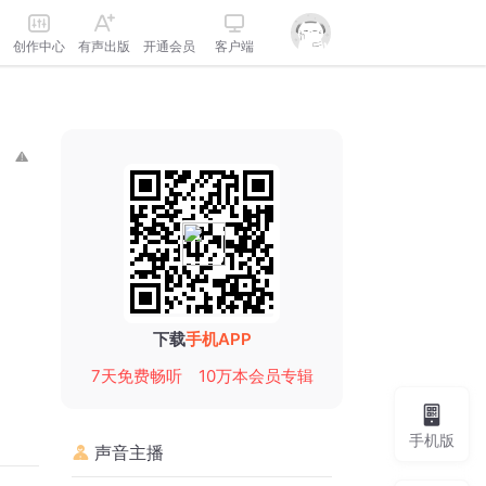
创作中心
有声出版
开通会员
客户端
下载
手机APP
7天免费畅听
10万本会员专辑
手机版
声音主播