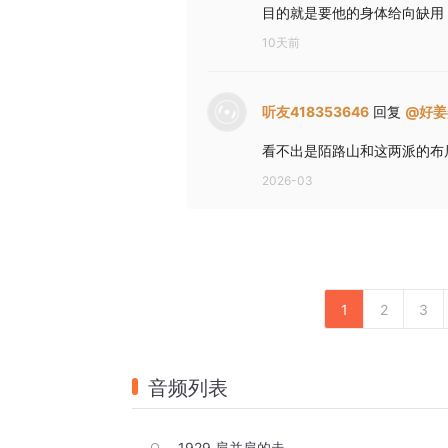
目的就是要他的身体给向缺用
10天前
听友418353646
回复
@
好姜
看不出是陌路山和这两派的布
2026-03
1
2
3
音频列表
1929 肩并肩的走