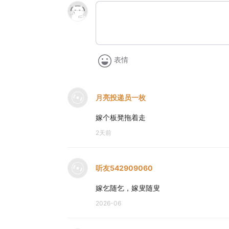
表情
月亮投递员一枚
嫁个板凳拖着走
2天前
听友542909060
嫁乞随乞，嫁叟随叟
2026-06