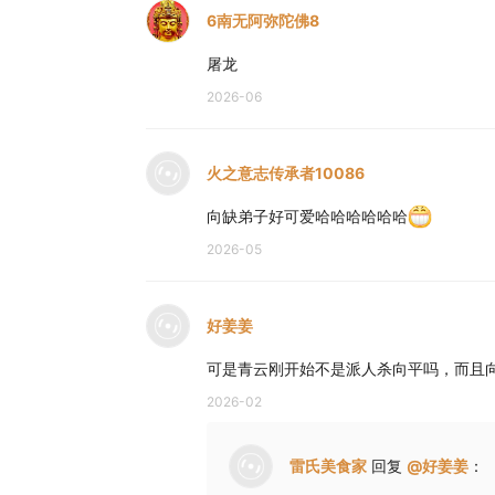
6南无阿弥陀佛8
屠龙
2026-06
火之意志传承者10086
向缺弟子好可爱哈哈哈哈哈哈
2026-05
好姜姜
可是青云刚开始不是派人杀向平吗，而且
2026-02
雷氏美食家
回复
@
好姜姜
：