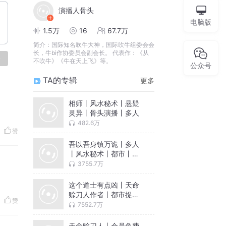
演播人骨头
电脑版
1.5万
16
67.7万
简介：
国际知名吹牛大神，国际吹牛组委会会
长，牛bi作协委员会副会长。 代表作：《从
论
不吹牛》《牛在天上飞》等。
公众号
TA的专辑
更多
相师丨风水秘术丨悬疑
灵异丨骨头演播丨多人
482.6万
赞
吾以吾身镇万诡丨多人
丨风水秘术丨都市丨悬
疑恐怖灵异
3755.7万
这个道士有点凶丨天命
赊刀人作者丨都市捉鬼
赞
爽文
7552.7万
天命赊刀人丨会员免费