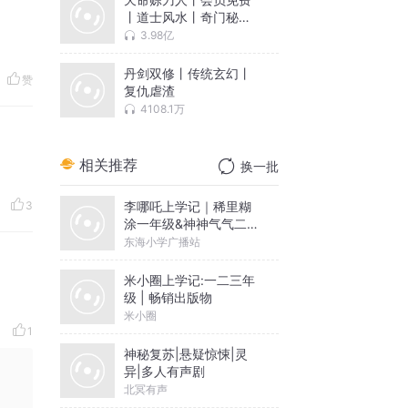
丨道士风水丨奇门秘术
丨骨头演播
3.98亿
丹剑双修丨传统玄幻丨
赞
复仇虐渣
4108.1万
相关推荐
换一批
李哪吒上学记｜稀里糊
3
涂一年级&神神气气二年
级
东海小学广播站
米小圈上学记:一二三年
级 | 畅销出版物
米小圈
1
神秘复苏|悬疑惊悚|灵
异|多人有声剧
北冥有声