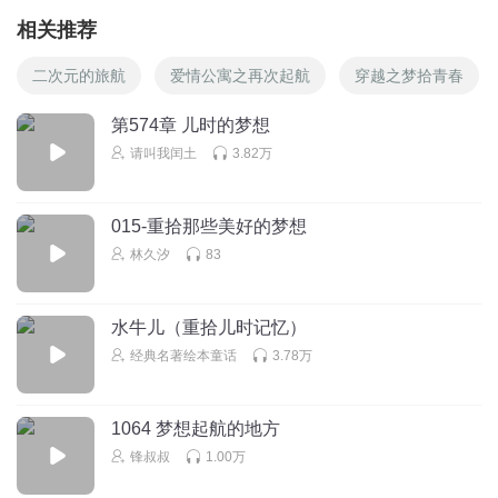
相关推荐
二次元的旅航
爱情公寓之再次起航
穿越之梦拾青春
第574章 儿时的梦想
请叫我闰土
3.82万
015-重拾那些美好的梦想
林久汐
83
水牛儿（重拾儿时记忆）
经典名著绘本童话
3.78万
1064 梦想起航的地方
锋叔叔
1.00万