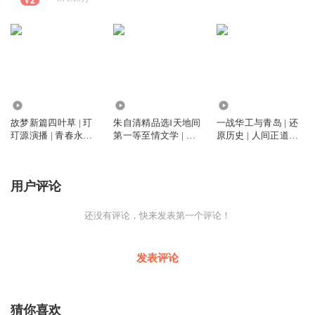
1291
2.28万
4081
故梦新篇四叶草 | 玎
朱自清精品选‖天地间
一战华工与青岛 | 还
玎源演播 | 青春永不
第一等至情文学 | 玎
原历史 | 人间正道是
散场
玎源演播
沧桑 | 玎玎源演播
用户评论
还没有评论，快来发表第一个评论！
发表评论
猜你喜欢