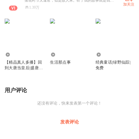
落花时节又逢君，似是故人来。听了我的故事就是我的故人啦。告诉我，风九听故事会一直默默关注你呦。
加关注
1.39万
24.26万
5949
1.91万
【精品真人多播】回
生活那点事
经典童话|绿野仙踪|
到大唐当皇后|盛唐贤
免费
后传奇 |帝后风月
用户评论
还没有评论，快来发表第一个评论！
发表评论