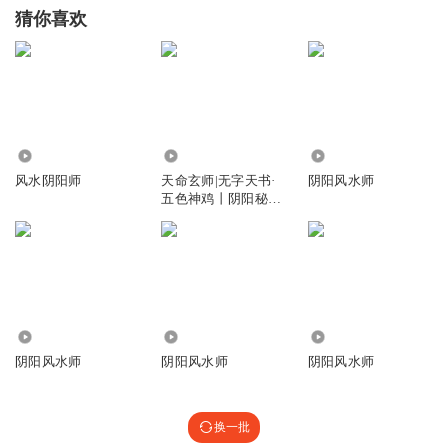
猜你喜欢
14.98万
35.72万
30.70万
风水阴阳师
天命玄师|无字天书·
阴阳风水师
五色神鸡丨阴阳秘术
丨风水奇门
2.64万
4180
186.28万
阴阳风水师
阴阳风水师
阴阳风水师
换一批