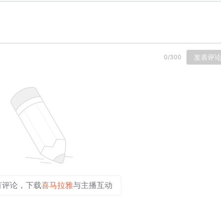
发表评
0
/
300
有评论，下载
喜马拉雅
与主播互动