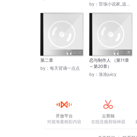
by：
官场小说家_追光剧场
8030
10.3万
第二章
恋与制作人 （第11章
～第20章）
by：
每天背诵一点点
by：
洛洛juicy
开放平台
云剪辑
对接海量精彩内容
在线音频剪辑神器