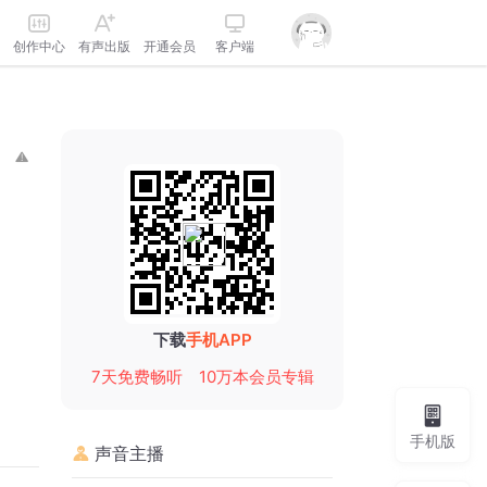
创作中心
有声出版
开通会员
客户端
下载
手机APP
7天免费畅听
10万本会员专辑
手机版
声音主播