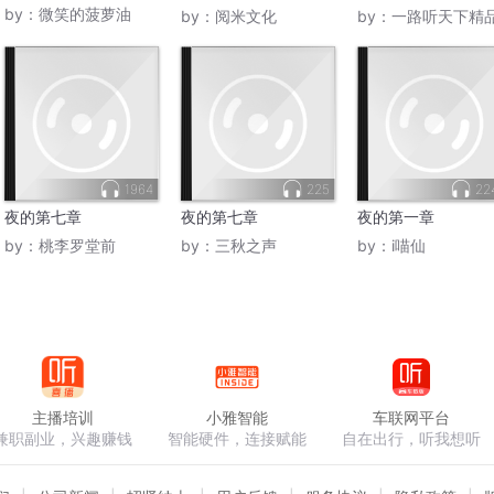
祯
权色升迁
by：
微笑的菠萝油
by：
阅米文化
by：
一路听天下精
1964
225
22
夜的第七章
夜的第七章
夜的第一章
by：
桃李罗堂前
by：
三秋之声
by：
i喵仙
主播培训
小雅智能
车联网平台
兼职副业，兴趣赚钱
智能硬件，连接赋能
自在出行，听我想听