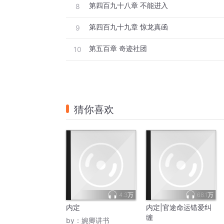
第四百九十八章 不能进入
8
第四百九十九章 惊龙真函
9
第五百章 奇迹社团
10
猜你喜欢
4.3万
68.1万
内定
内定|官途命运错爱纠
缠
by：
婉卿讲书