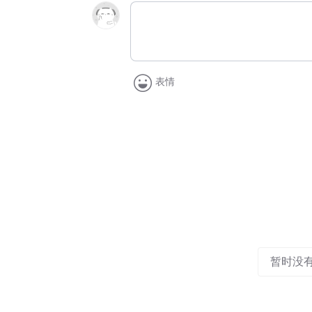
表情
暂时没