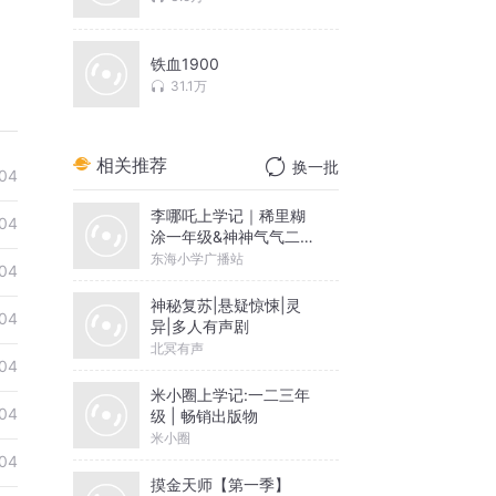
铁血1900
31.1万
相关推荐
换一批
04
李哪吒上学记｜稀里糊
04
涂一年级&神神气气二年
级
东海小学广播站
04
神秘复苏|悬疑惊悚|灵
04
异|多人有声剧
北冥有声
04
米小圈上学记:一二三年
04
级 | 畅销出版物
米小圈
04
摸金天师【第一季】