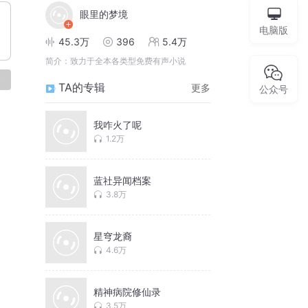
眼里的梦境
电脑版
45.3万
396
5.4万
简介：
致力于全本各类型免费有声小说
论
TA的专辑
更多
公众号
我咋火了呢
1.2万
蓝社异闻档案
3.8万
星穹龙裔
4.6万
精神病院修仙录
3.5万