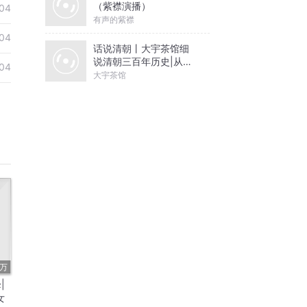
（紫襟演播）
04
有声的紫襟
04
话说清朝丨大宇茶馆细
说清朝三百年历史|从努
04
尔哈赤到末代皇帝溥仪|
大宇茶馆
康熙雍正乾隆
2万
|
女