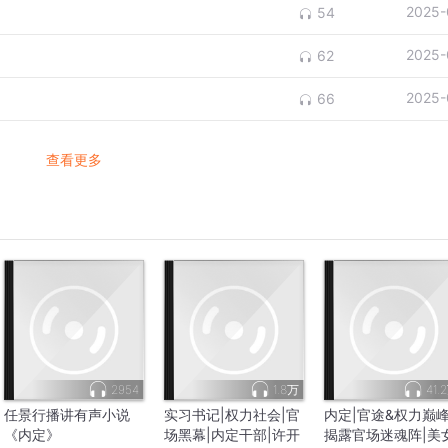
2025-
54
2025-
62
2025-
66
查看更多
2954
1.8万
41.
任景行播讲有声小说
实习书记|权力社会|官
内定|官途&权力巅峰
《内定》
场黑幕|内定干部|许开
揭露官场迷魂阵|美