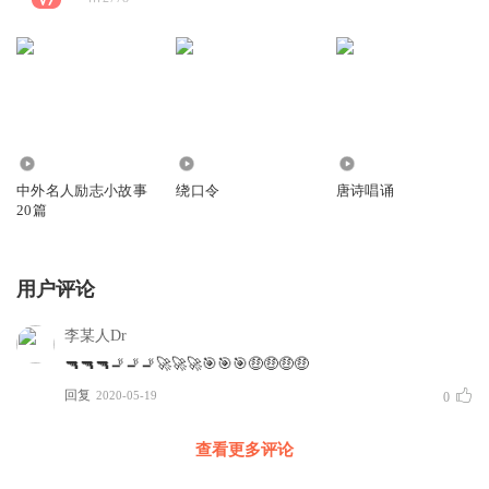
5679
79
21.08万
中外名人励志小故事
绕口令
唐诗唱诵
20篇
用户评论
李某人Dr
🔫🔫🔫🚬🚬🚬🚀🚀🚀🎯🎯🎯🤑🤑🤑🤑
回复
2020-05-19
0
查看更多评论