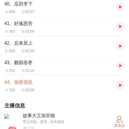
40、瓜田李下
446
02:37
41、好逸恶劳
383
02:09
42、后来居上
502
02:35
43、囫囵吞枣
532
02:10
44、画饼充饥
766
02:08
主播信息
故事大王加菲猫
育儿书籍，童书，绘本阅读
加关注
2778