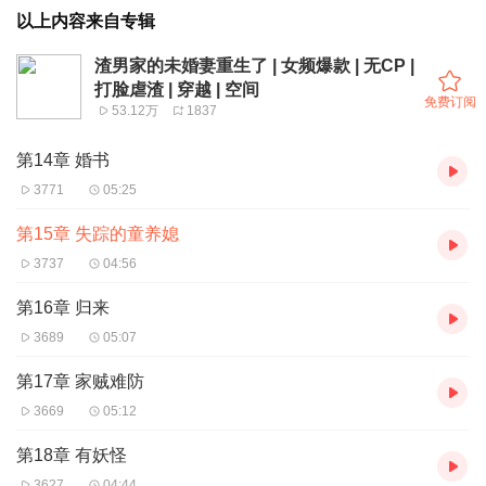
以上内容来自专辑
渣男家的未婚妻重生了 | 女频爆款 | 无CP |
打脸虐渣 | 穿越 | 空间
免费订阅
53.12万
1837
第14章 婚书
3771
05:25
第15章 失踪的童养媳
3737
04:56
第16章 归来
3689
05:07
第17章 家贼难防
3669
05:12
第18章 有妖怪
3627
04:44