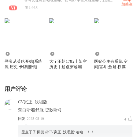
喜马认证教育领域主播、喜马A+平台入驻主播，25期营期后期制作比赛前十选手。喜欢演播和音乐，希望大家喜欢！同时也欢迎订阅主页下方的参与作品哦！
加关注
1.44万
85.93万
10.88万
14.40万
寻宝从英伦开始|系统
大宁王朝1782丨架空
医妃公主有系统|空
流|历史|卡牌|赚钱|鉴
历史丨起点穿越霸榜
间|宫斗|悬疑|权谋|古
宝|金手指
作品丨权谋军事丨热
言|双强
血战争丨多播|复仇
用户评论
CV岚正_浅唱版
旁白听着舒服 贷款听🤙
回复
2025-05-19
4
星点子子
回复 @
CV岚正_浅唱版
:
哈哈！！！