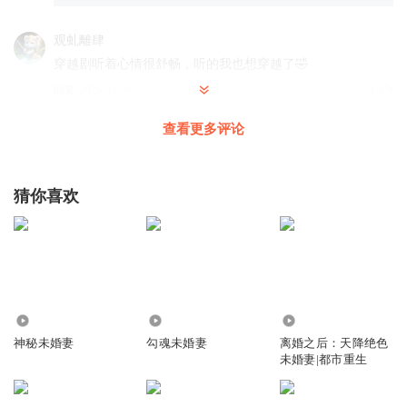
观虬離肆
穿越剧听着心情很舒畅，听的我也想穿越了🤣
回复
2025-05-09
4
查看更多评论
星点子子
回复 @
观虬離肆
:
徐徐声起
猜你喜欢
这故事听着刘氏骂人也很带劲
回复
2025-09-29
3
星点子子
回复 @
徐徐声起
:
6.75万
5.46万
5.33万
区心历血
神秘未婚妻
勾魂未婚妻
离婚之后：天降绝色
穿越剧是很爽歪歪的，这个刘氏声音出来就让人牙痒痒
未婚妻|都市重生
回复
2025-09-29
2