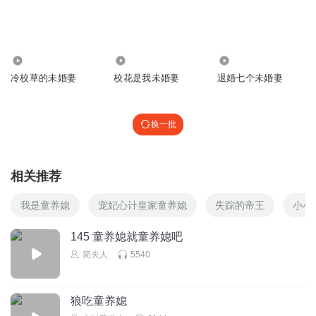
星点子子
回复 @
区心历血
:
翱翔的灰兔子
900
8356
7.89万
这个刘氏真的被主播给演活了，一开口就是泼妇的模样！
冷校草的未婚妻
校花是我未婚妻
退婚七个未婚妻
回复
2025-05-01
3
星点子子
回复 @
翱翔的灰兔子
:
对啊对啊，我也觉得！！
换一批
八卦的旺旺
相关推荐
突然就不见了肯定恼火呀
回复
2025-04-29
3
我是童养媳
宠妃心计皇家童养媳
失踪的帝王
小小
145 童养媳就童养媳吧
彤彤声
简夫人
5540
这个刘氏的演绎很到位呀
回复
2025-09-27
1
狼吃童养媳
星点子子
回复 @
彤彤声
: