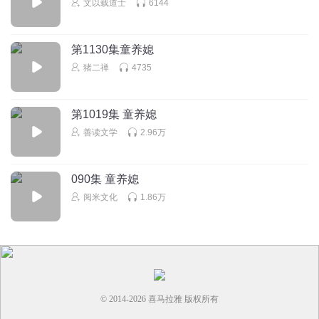
文以载道士
6144
就这样1101
第1130集童养媳
主播声音好好听！
猪二禅
4735
回复
2025-04-27
2
星点子子
回复 @
就这样1101
:
谢谢！
第1019集 童养媳
善读文学
2.96万
唯我独帅biu
这叫无CP？
090集 童养媳
回复
2025-09-02
1
阅米文化
1.86万
听友491844524
回复 @
唯我独帅biu
:
我也在想
羊咩兜兜
哈哈哈哈哈哈哈哈
回复
© 2014-
2026
喜马拉雅 版权所有
2025-05-01
1