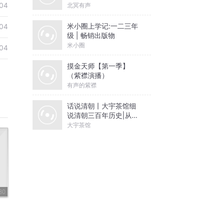
04
北冥有声
米小圈上学记:一二三年
04
级 | 畅销出版物
米小圈
04
摸金天师【第一季】
（紫襟演播）
有声的紫襟
话说清朝丨大宇茶馆细
说清朝三百年历史|从努
尔哈赤到末代皇帝溥仪|
大宇茶馆
康熙雍正乾隆
80