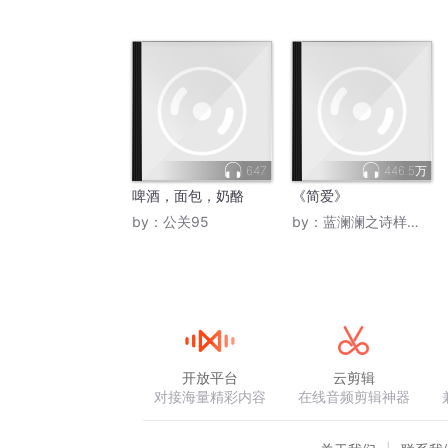
647
446.5万
啤酒，面包，奶酪
《简爱》
by：
公关95
by：
蓝澜澜之诗样的天空
开放平台
云剪辑
对接海量精彩内容
在线音频剪辑神器