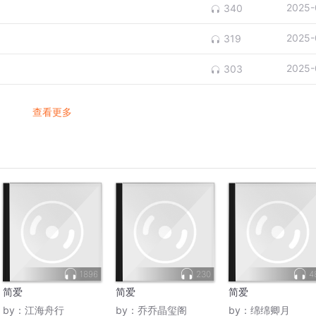
2025-
340
2025-
319
2025-
303
查看更多
1896
230
4
简爱
简爱
简爱
by：
江海舟行
by：
乔乔晶玺阁
by：
绵绵卿月