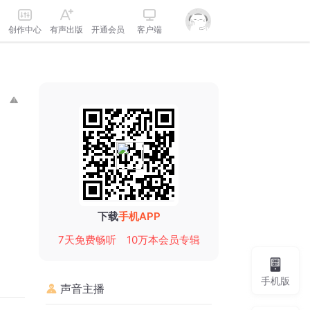
创作中心
有声出版
开通会员
客户端
下载
手机APP
7天免费畅听
10万本会员专辑
手机版
声音主播