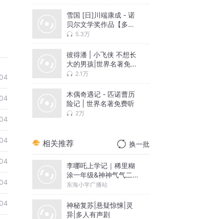
雪国 [日]川端康成 - 诺
贝尔文学奖作品【多人
有声剧】同名电影原著
5.3万
彼得潘 | 小飞侠 不想长
大的男孩|世界名著免费
听
2.1万
04
木偶奇遇记 - 匹诺曹历
04
险记 | 世界名著免费听
2万
04
04
相关推荐
换一批
04
李哪吒上学记｜稀里糊
涂一年级&神神气气二年
04
级
东海小学广播站
04
神秘复苏|悬疑惊悚|灵
异|多人有声剧