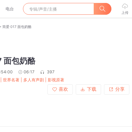
电台
上传
>
简爱 017 面包奶酪
7 面包奶酪
:54:00
06:17
397
 | 世界名著 | 多人有声剧 | 影视原著
喜欢
下载
分享