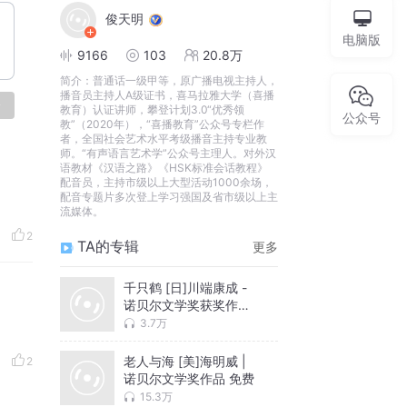
俊天明
电脑版
9166
103
20.8万
简介：
普通话一级甲等，原广播电视主持人，
播音员主持人A级证书，喜马拉雅大学（喜播
论
教育）认证讲师，攀登计划3.0“优秀领
公众号
教”（2020年），“喜播教育”公众号专栏作
者，全国社会艺术水平考级播音主持专业教
师。“有声语言艺术学”公众号主理人。对外汉
语教材《汉语之路》《HSK标准会话教程》
配音员，主持市级以上大型活动1000余场，
配音专题片多次登上学习强国及省市级以上主
流媒体。
2
TA的专辑
更多
千只鹤 [日]川端康成 -
诺贝尔文学奖获奖作品
【多人有声剧】影视原
3.7万
著
老人与海 [美]海明威 |
2
诺贝尔文学奖作品 免费
15.3万